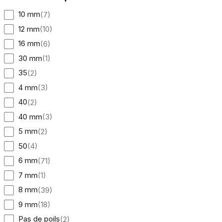
10 mm
(
7
)
12 mm
(
10
)
16 mm
(
6
)
30 mm
(
1
)
35
(
2
)
Nous utilisons des cookies pour 
4 mm
(
3
)
Nous partageons également des i
partenaires peuvent combiner ce
40
(
2
)
utilisation de leurs services.
40 mm
(
3
)
5 mm
(
2
)
Indispensables
50
(
4
)
Les cookies indispensables sont
6 mm
(
71
)
ne stockent aucune donnée perme
7 mm
(
1
)
Préférences
8 mm
(
39
)
9 mm
(
18
)
Les cookies liés aux préférence
comme votre langue préférée ou
Pas de poils
(
2
)