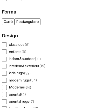
Statistiques
Forma
Les cookies statistiques aident 
rapportant des informations d
Carré
Rectangulaire
Marketing
Design
Les cookies marketing sont utili
classique
(
6
)
engageantes pour l'utilisateur i
enfants
(
9
)
Non classés
indoor&outdoor
(
10
)
Les cookies non classés sont des
intérieur&extérieur
(
15
)
kids rugs
(
32
)
Rejeter
modern rugs
(
54
)
Moderne
(
64
)
oriental
(
4
)
oriental rugs
(
7
)