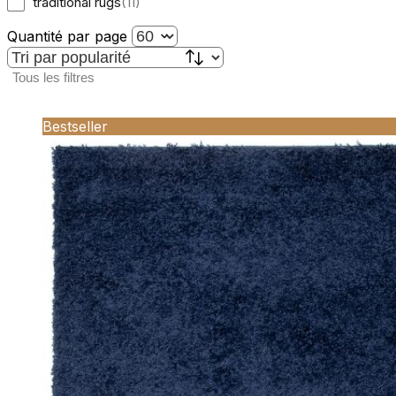
traditional rugs
(
11
)
Quantité par page
Tous les filtres
Bestseller