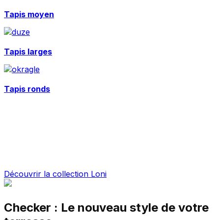
Tapis moyen
Tapis larges
Tapis ronds
La laine naturelle au cœur du design
scandinave
Des tapis qui diffusent une chaleur douce et créent une
harmonie parfaite où l’on se sent enfin chez soi
Découvrir la collection Loni
Checker : Le nouveau style de votre