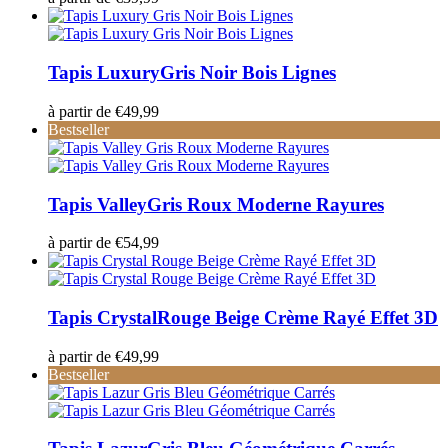
Tapis Luxury
Gris Noir Bois Lignes
à partir de
€
49,99
Bestseller
Tapis Valley
Gris Roux Moderne Rayures
à partir de
€
54,99
Tapis Crystal
Rouge Beige Crème Rayé Effet 3D
à partir de
€
49,99
Bestseller