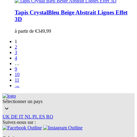
Tapis Crystal
Bleu Beige Abstrait Lignes Effet
3D
à partir de
€
349,99
1
2
3
4
…
9
10
11
→
Sélectionner un pays
UK
DE
IT
NL
PL
ES
RO
Suivez-nous sur :