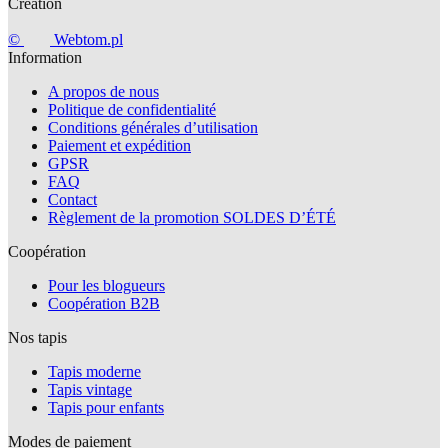
Création
©
Webtom.pl
Information
A propos de nous
Politique de confidentialité
Conditions générales d’utilisation
Paiement et expédition
GPSR
FAQ
Contact
Règlement de la promotion SOLDES D’ÉTÉ
Coopération
Pour les blogueurs
Coopération B2B
Nos tapis
Tapis moderne
Tapis vintage
Tapis pour enfants
Modes de paiement