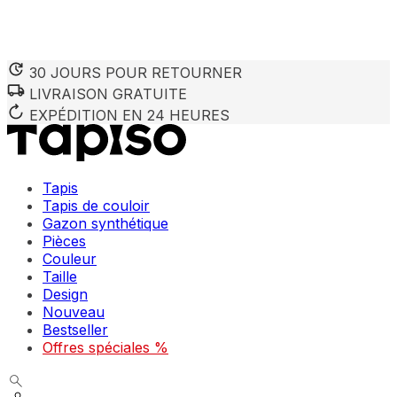
30 JOURS POUR RETOURNER
LIVRAISON GRATUITE
Nous utilisons des cookies pour personnaliser le contenu et 
Nous partageons également des informations sur votre utilisa
EXPÉDITION EN 24 HEURES
partenaires peuvent combiner ces informations avec d'autres
utilisation de leurs services.
Tapis
Indispensables
Tapis de couloir
Gazon synthétique
Les cookies indispensables sont cruciaux pour les fonction
ne stockent aucune donnée permettant d'identifier personnel
Pièces
Couleur
Taille
Préférences
Design
Nouveau
Les cookies liés aux préférences permettent au site de se s
comme votre langue préférée ou la région dans laquelle vo
Bestseller
Offres spéciales %
Statistiques