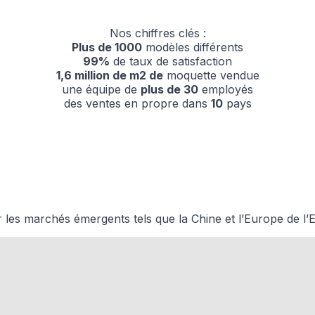
Nos chiffres clés :
 cruciaux pour les fonctions de base du site et le site ne fonctionnera pas com
ttant d'identifier personnellement un utilisateur.
Plus de 1000
modèles différents
99%
de taux de satisfaction
1,6 million de m2 de
moquette vendue
une équipe de
plus de 30
employés
des ventes en propre dans
10
pays
s permettent au site de se souvenir des informations qui modifient l'apparence 
 la région dans laquelle vous vous trouvez.
les propriétaires de sites web à comprendre comment les visiteurs interagissent av
e manière anonyme.
 les marchés émergents tels que la Chine et l’Europe de l’Es
sés pour suivre les utilisateurs sur les sites web. Le but est d'afficher des public
ndividuel et, par conséquent, plus précieuses pour les éditeurs et les annonceurs t