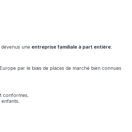
es devenus une
entreprise familiale à part entière
.
l’Europe par le biais de places de marché bien connues
nt conformes.
 enfants.
ociaux et analyser notre trafic.
licitaires et analytiques. Ces
ollectées lors de votre