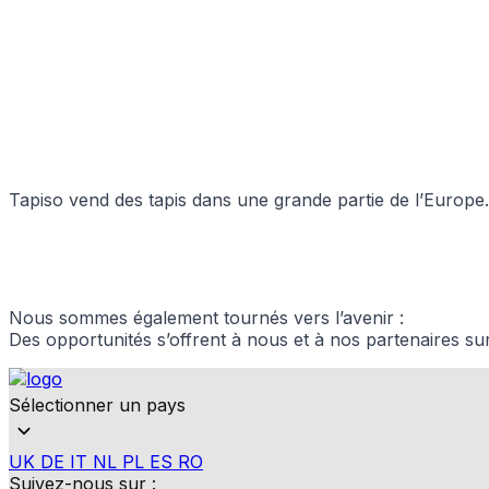
Indispensables
Les cookies indispensables sont
ne stockent aucune donnée perme
Préférences
Les cookies liés aux préférence
comme votre langue préférée ou
Tapiso vend des tapis dans une grande partie de l’Europe.
Statistiques
Les cookies statistiques aident 
rapportant des informations d
Nous sommes également tournés vers l’avenir :
Des opportunités s’offrent à nous et à nos partenaires sur
Marketing
Les cookies marketing sont utili
engageantes pour l'utilisateur i
Sélectionner un pays
Non classés
UK
DE
IT
NL
PL
ES
RO
Suivez-nous sur :