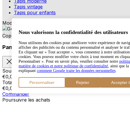
Tapis moderne
Tapis vintage
Tapis pour enfants
Modes de paiement
Nous valorisons la confidentialité des utilisateurs
Copyright © 2026 TAPISO
Nous utilisons des cookies pour améliorer votre expérience de navig
Panier
afficher des publicités ou du contenu personnalisé et analyser le trafi
En cliquant sur « Tout accepter », vous consentez à notre utilisation
cookies. Vous pouvez modifier votre choix à tout moment en cliqua
Personnaliser ». Pour en savoir plus, veuillez consulter notre
politi
matière de cookies et notre politique de confidentialité
, ainsi que la
Sous-total
expliquant
comment Google traite les données personnelles
.
€
0,00
Total avec frais d'envoi
Personnaliser
Rejeter
Accepter t
€
0,00
Commander
Poursuivre les achats