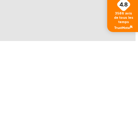
4.8
3586
avis
de tous les
temps
Ordres
Le panier est vide
Addresses