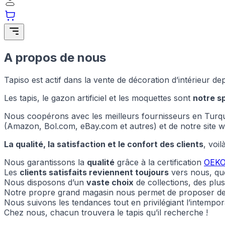
A propos de nous
Tapiso est actif dans la vente de décoration d’intérieur
Les tapis, le gazon artificiel et les moquettes sont
notre sp
Nous coopérons avec les meilleurs fournisseurs en Turquie
(Amazon, Bol.com, eBay.com et autres) et de notre site web
La qualité, la satisfaction et le confort des clients
, voi
Nous garantissons la
qualité
grâce à la certification
OEKO
Les
clients satisfaits reviennent toujours
vers nous, que
Nous utilisons des cookies pour 
Nous disposons d’un
vaste choix
de collections, des plu
Nous partageons également des i
partenaires peuvent combiner ce
Notre propre grand magasin nous permet de proposer des t
utilisation de leurs services.
Nous suivons les tendances tout en privilégiant l’intempora
Chez nous, chacun trouvera le tapis qu’il recherche !