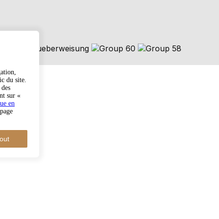
ation,
c du site.
 des
nt sur «
que en
 page
out