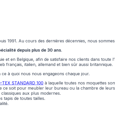
 depuis 1991. Au cours des dernières décennies, nous somm
écialité depuis plus de 30 ans
.
 et en Belgique, afin de satisfaire nos clients dans toute 
 français, italien, allemand et bien sûr aussi britannique.
là ce à quoi nous nous engageons chaque jour.
-TEX STANDARD 100
à laquelle toutes nos moquettes so
 ce soit pour meubler leur bureau ou la chambre de leurs
personnaliser le contenu et les annonces, offrir des fonctionnalités de réseaux s
s classiques aux plus modernes.
nformations sur votre utilisation de notre site avec nos partenaires sociaux, pub
s informations avec d'autres données que vous leur avez fournies ou qu'ils ont c
apis de toutes tailles.
lité.