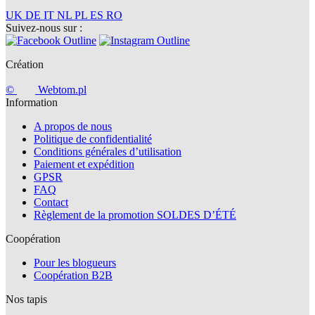
UK
DE
IT
NL
PL
ES
RO
Suivez-nous sur :
Création
©
Webtom.pl
Information
A propos de nous
Politique de confidentialité
Conditions générales d’utilisation
Paiement et expédition
GPSR
FAQ
Contact
Règlement de la promotion SOLDES D’ÉTÉ
Coopération
Pour les blogueurs
Coopération B2B
Nos tapis