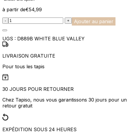
à partir de
€
54,99
:product_name quantity
-
+
Ajouter au panier
UGS :
D889B WHITE BLUE VALLEY
LIVRAISON GRATUITE
Pour tous les tapis
30 JOURS POUR RETOURNER
Chez Tapiso, nous vous garantissons 30 jours pour un
retour gratuit
EXPÉDITION SOUS 24 HEURES