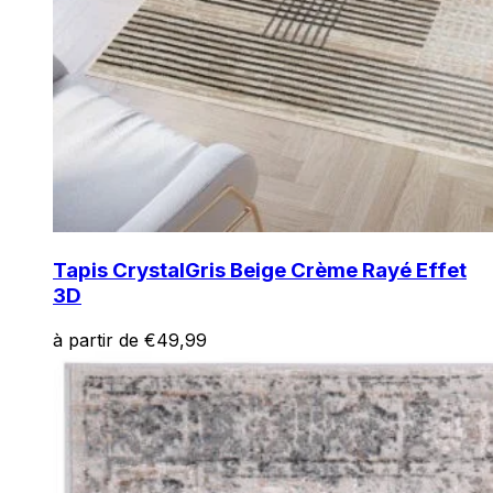
Tapis Crystal
Gris Beige Crème Rayé Effet
3D
à partir de
€
49,99