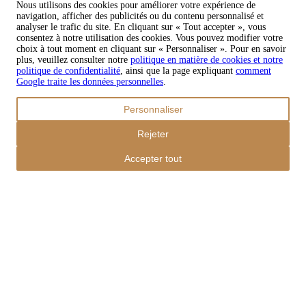
Nous utilisons des cookies pour améliorer votre expérience de
navigation, afficher des publicités ou du contenu personnalisé et
Copyright © 2026 TAPISO
analyser le trafic du site. En cliquant sur « Tout accepter », vous
consentez à notre utilisation des cookies. Vous pouvez modifier votre
Panier
choix à tout moment en cliquant sur « Personnaliser ». Pour en savoir
plus, veuillez consulter notre
politique en matière de cookies et notre
politique de confidentialité
, ainsi que la page expliquant
comment
Google traite les données personnelles
.
Sous-total
Personnaliser
€
0,00
Total avec frais d'envoi
Rejeter
€
0,00
Commander
Accepter tout
Poursuivre les achats
Ordres
Le panier est vide
Addresses
Détails du compte
Sous-total
Mot de passe oublié
€
0,00
Total avec frais d'envoi
€
0,00