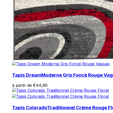
Tapis Dream
Moderne Gris Foncé Rouge Va
à partir de
€
44,99
Tapis Colorado
Traditionnel Crème Rouge Fl