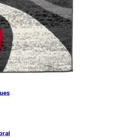
gues
oral