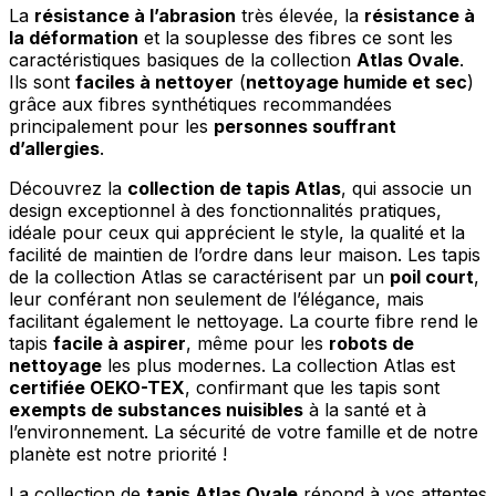
La
résistance à l’abrasion
très élevée, la
résistance à
la déformation
et la souplesse des fibres ce sont les
caractéristiques basiques de la collection
Atlas Ovale
.
Ils sont
faciles à nettoyer
(
nettoyage humide et sec
)
grâce aux fibres synthétiques recommandées
principalement pour les
personnes souffrant
d’allergies
.
Découvrez la
collection de tapis Atlas
, qui associe un
design exceptionnel à des fonctionnalités pratiques,
idéale pour ceux qui apprécient le style, la qualité et la
facilité de maintien de l’ordre dans leur maison. Les tapis
de la collection Atlas se caractérisent par un
poil court
,
leur conférant non seulement de l’élégance, mais
facilitant également le nettoyage. La courte fibre rend le
tapis
facile à aspirer
, même pour les
robots de
nettoyage
les plus modernes. La collection Atlas est
certifiée OEKO-TEX
, confirmant que les tapis sont
exempts de substances nuisibles
à la santé et à
l’environnement. La sécurité de votre famille et de notre
planète est notre priorité !
La collection de
tapis Atlas Ovale
répond à vos attentes