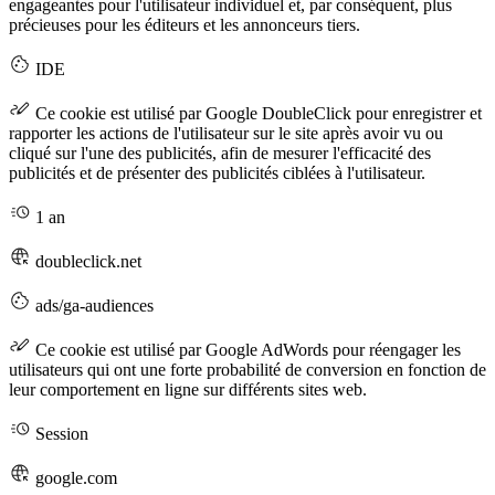
engageantes pour l'utilisateur individuel et, par conséquent, plus
précieuses pour les éditeurs et les annonceurs tiers.
IDE
Ce cookie est utilisé par Google DoubleClick pour enregistrer et
rapporter les actions de l'utilisateur sur le site après avoir vu ou
cliqué sur l'une des publicités, afin de mesurer l'efficacité des
publicités et de présenter des publicités ciblées à l'utilisateur.
1 an
doubleclick.net
Ordres
Le panier est vide
Addresses
ads/ga-audiences
Détails du compte
Sous-total
Mot de passe oublié
Ce cookie est utilisé par Google AdWords pour réengager les
€
0,00
utilisateurs qui ont une forte probabilité de conversion en fonction de
Total avec frais d'envoi
leur comportement en ligne sur différents sites web.
€
0,00
Afficher le panier
Sortie de caisse
Session
google.com