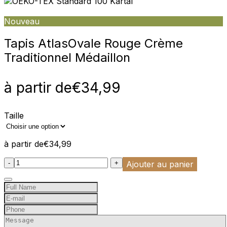
Nouveau
Tapis Atlas
Ovale Rouge Crème
Traditionnel Médaillon
à partir de
€
34,99
Taille
à partir de
€
34,99
:product_name quantity
-
+
Ajouter au panier