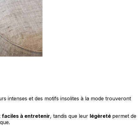
ec les sites en collectant et en
ités qui sont pertinentes et
iers.
isseurs de cookies individuels.
eurs intenses et des motifs insolites à la mode trouveront
Accepter tout
t
faciles à entretenir
, tandis que leur
légèreté
permet de
ique.