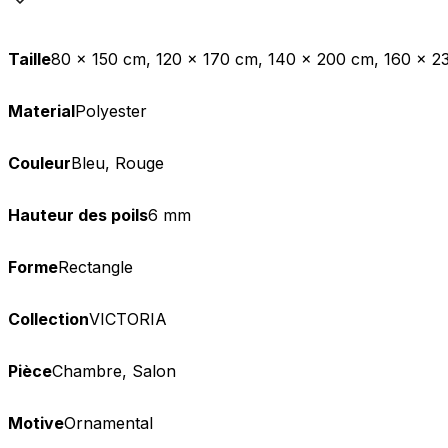
Taille
80 x 150 cm, 120 x 170 cm, 140 x 200 cm, 160 x 2
Material
Polyester
Couleur
Bleu, Rouge
Hauteur des poils
6 mm
Forme
Rectangle
Collection
VICTORIA
Pièce
Chambre, Salon
Motive
Ornamental