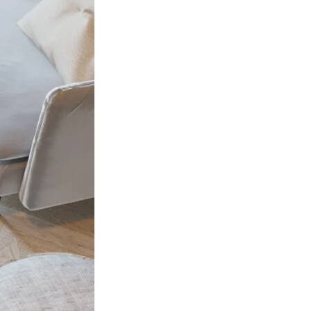
ociaux et analyser notre trafic.
licitaires et analytiques. Ces
ollectées lors de votre
me prévu sans eux. Ces cookies
ou le fonctionnement du site,