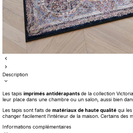
Statistiques
Les cookies statistiques aident 
rapportant des informations d
Marketing
Les cookies marketing sont utili
engageantes pour l'utilisateur i
Non classés
Description
Les cookies non classés sont des
Les tapis
imprimés antidérapants
de la collection Victor
Rejeter
leur place dans une chambre ou un salon, aussi bien dans
Les tapis sont faits de
matériaux de haute qualité
qui les
changer facilement l’intérieur de la maison. Certains des 
Informations complémentaires