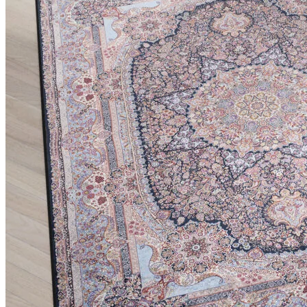
Nous utilisons des cookies pour 
Nous partageons également des i
partenaires peuvent combiner ce
utilisation de leurs services.
Indispensables
Les cookies indispensables sont
ne stockent aucune donnée perme
Préférences
Les cookies liés aux préférence
comme votre langue préférée ou