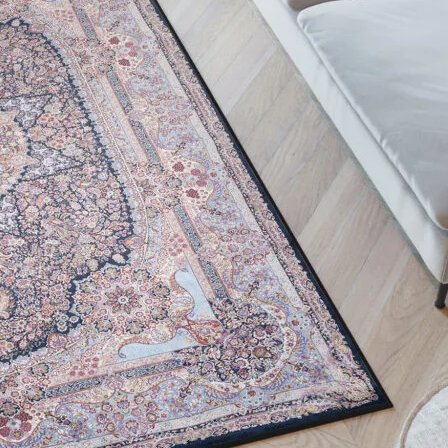
personnaliser le contenu et les annonces, offrir des fonctionnalités de réseaux s
nformations sur votre utilisation de notre site avec nos partenaires sociaux, pub
s informations avec d'autres données que vous leur avez fournies ou qu'ils ont c
 cruciaux pour les fonctions de base du site et le site ne fonctionnera pas com
ttant d'identifier personnellement un utilisateur.
s permettent au site de se souvenir des informations qui modifient l'apparence 
 la région dans laquelle vous vous trouvez.