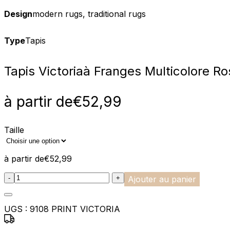
Design
modern rugs, traditional rugs
Type
Tapis
Tapis Victoria
à Franges Multicolore R
à partir de
€
52,99
Taille
à partir de
€
52,99
:product_name quantity
-
+
Ajouter au panier
UGS :
9108 PRINT VICTORIA