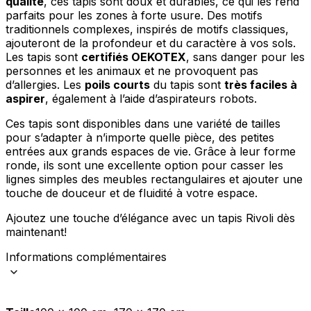
qualité
, ces tapis sont doux et durables, ce qui les rend
Rejeter
parfaits pour les zones à forte usure. Des motifs
traditionnels complexes, inspirés de motifs classiques,
Enregistrer mes préférences
ajouteront de la profondeur et du caractère à vos sols.
Les tapis sont
certifiés OEKOTEX
, sans danger pour les
Accepter tout
personnes et les animaux et ne provoquent pas
d’allergies. Les
poils courts
du tapis sont
très faciles à
aspirer
, également à l’aide d’aspirateurs robots.
Ces tapis sont disponibles dans une variété de tailles
pour s’adapter à n’importe quelle pièce, des petites
entrées aux grands espaces de vie. Grâce à leur forme
ronde, ils sont une excellente option pour casser les
lignes simples des meubles rectangulaires et ajouter une
touche de douceur et de fluidité à votre espace.
Ajoutez une touche d’élégance avec un tapis Rivoli dès
maintenant!
Informations complémentaires