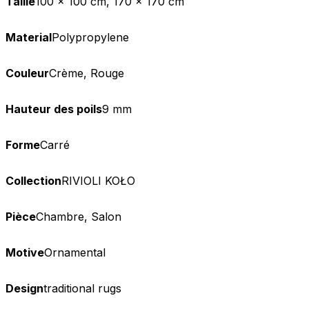
Taille
100 x 100 cm, 170 x 170 cm
Material
Polypropylene
Couleur
Crème, Rouge
Hauteur des poils
9 mm
Forme
Carré
Collection
RIVIOLI KOŁO
Pièce
Chambre, Salon
Motive
Ornamental
Design
traditional rugs