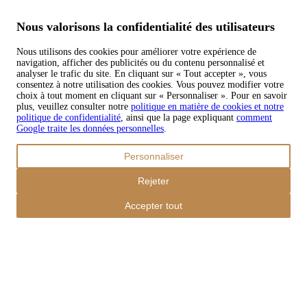
Modes de paiement
Nous valorisons la confidentialité des utilisateurs
Nous utilisons des cookies pour améliorer votre expérience de
navigation, afficher des publicités ou du contenu personnalisé et
Copyright © 2026 TAPISO
analyser le trafic du site. En cliquant sur « Tout accepter », vous
consentez à notre utilisation des cookies. Vous pouvez modifier votre
Panier
choix à tout moment en cliquant sur « Personnaliser ». Pour en savoir
plus, veuillez consulter notre
politique en matière de cookies et notre
politique de confidentialité
, ainsi que la page expliquant
comment
Google traite les données personnelles
.
Sous-total
Personnaliser
€
0,00
Total avec frais d'envoi
Rejeter
€
0,00
Commander
Accepter tout
Poursuivre les achats
Ordres
Le panier est vide
Addresses
Détails du compte
Sous-total
Mot de passe oublié