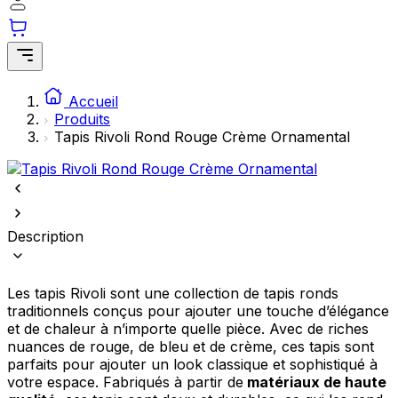
comme votre langue préférée ou la région dans laquelle vous vous
trouvez.
Statistiques
Accueil
Les cookies statistiques aident les propriétaires de sites web à
Produits
comprendre comment les visiteurs interagissent avec les sites en
collectant et en rapportant des informations de manière anonyme.
Tapis Rivoli Rond Rouge Crème Ornamental
Marketing
Les cookies marketing sont utilisés pour suivre les utilisateurs sur les
sites web. Le but est d'afficher des publicités qui sont pertinentes et
Description
engageantes pour l'utilisateur individuel et, par conséquent, plus
précieuses pour les éditeurs et les annonceurs tiers.
Les tapis Rivoli sont une collection de tapis ronds
Non classés
traditionnels conçus pour ajouter une touche d’élégance
Les cookies non classés sont des cookies qui sont en processus de
et de chaleur à n’importe quelle pièce. Avec de riches
classification, en collaboration avec les fournisseurs de cookies
nuances de rouge, de bleu et de crème, ces tapis sont
individuels.
parfaits pour ajouter un look classique et sophistiqué à
votre espace. Fabriqués à partir de
matériaux de haute