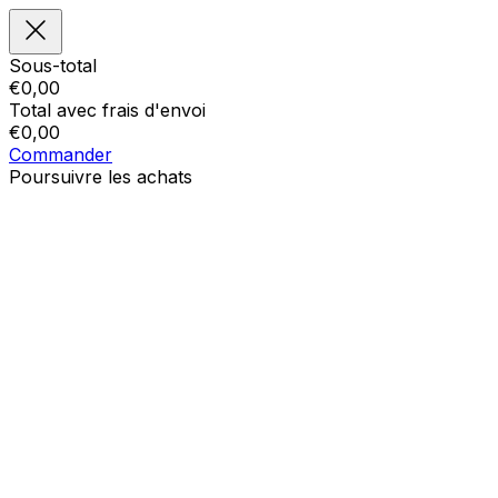
Sous-total
€
0,00
Total avec frais d'envoi
€
0,00
Commander
Poursuivre les achats
Ordres
Le panier est vide
Addresses
Détails du compte
Sous-total
Mot de passe oublié
€
0,00
Total avec frais d'envoi
€
0,00
Afficher le panier
Sortie de caisse