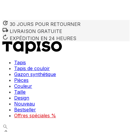
30 JOURS POUR RETOURNER
LIVRAISON GRATUITE
Nous utilisons des cookies pour personnaliser le contenu et 
Nous partageons également des informations sur votre utilisa
EXPÉDITION EN 24 HEURES
partenaires peuvent combiner ces informations avec d'autres
utilisation de leurs services.
Tapis
Indispensables
Tapis de couloir
Gazon synthétique
Les cookies indispensables sont cruciaux pour les fonction
ne stockent aucune donnée permettant d'identifier personnel
Pièces
Couleur
Taille
Préférences
Design
Nouveau
Les cookies liés aux préférences permettent au site de se s
comme votre langue préférée ou la région dans laquelle vo
Bestseller
Offres spéciales %
Statistiques