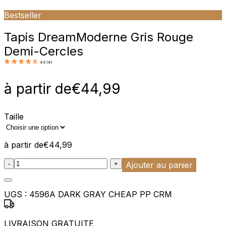
Bestseller
Tapis Dream
Moderne Gris Rouge
Demi-Cercles
4.5
(
6
)
à partir de
€
44,99
Taille
à partir de
€
44,99
:product_name quantity
-
+
Ajouter au panier
UGS :
4596A DARK GRAY CHEAP PP CRM
LIVRAISON GRATUITE