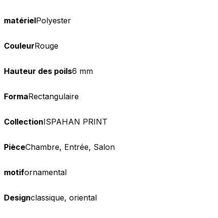
matériel
Polyester
Couleur
Rouge
Hauteur des poils
6 mm
Forma
Rectangulaire
Collection
ISPAHAN PRINT
Pièce
Chambre, Entrée, Salon
motif
ornamental
Design
classique, oriental