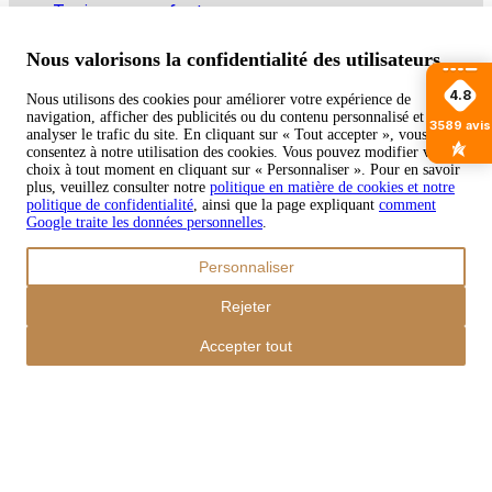
Tapis pour enfants
Modes de paiement
Nous valorisons la confidentialité des utilisateurs
4.8
Nous utilisons des cookies pour améliorer votre expérience de
navigation, afficher des publicités ou du contenu personnalisé et
Copyright © 2026 TAPISO
3589
avis
analyser le trafic du site. En cliquant sur « Tout accepter », vous
consentez à notre utilisation des cookies. Vous pouvez modifier votre
Panier
choix à tout moment en cliquant sur « Personnaliser ». Pour en savoir
plus, veuillez consulter notre
politique en matière de cookies et notre
politique de confidentialité
, ainsi que la page expliquant
comment
Google traite les données personnelles
.
Sous-total
Personnaliser
€
0,00
Total avec frais d'envoi
Rejeter
€
0,00
Commander
Accepter tout
Poursuivre les achats
Ordres
Le panier est vide
Addresses
Détails du compte