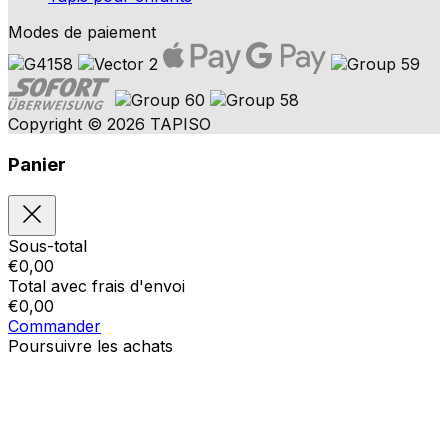
Modes de paiement
Copyright © 2026 TAPISO
Panier
Sous-total
€
0,00
Total avec frais d'envoi
€
0,00
Commander
Poursuivre les achats
Ordres
Le panier est vide
Addresses