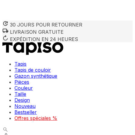
30 JOURS POUR RETOURNER
LIVRAISON GRATUITE
Nous utilisons des cookies pour personnaliser le contenu et 
Nous partageons également des informations sur votre utilisa
EXPÉDITION EN 24 HEURES
partenaires peuvent combiner ces informations avec d'autres
utilisation de leurs services.
Tapis
Indispensables
Tapis de couloir
Gazon synthétique
Les cookies indispensables sont cruciaux pour les fonction
ne stockent aucune donnée permettant d'identifier personnel
Pièces
Couleur
Taille
Préférences
Design
Nouveau
Les cookies liés aux préférences permettent au site de se s
comme votre langue préférée ou la région dans laquelle vo
Bestseller
Offres spéciales %
Statistiques