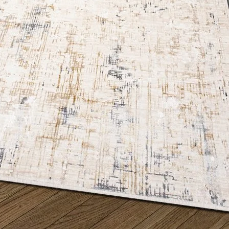
les propriétaires de sites web à comprendre comment les visiteurs interagissent av
e manière anonyme.
sés pour suivre les utilisateurs sur les sites web. Le but est d'afficher des public
ndividuel et, par conséquent, plus précieuses pour les éditeurs et les annonceurs t
 cookies qui sont en processus de classification, en collaboration avec les fourn
Enregistrer mes préférences