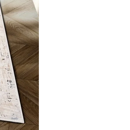
ec les sites en collectant et en
ités qui sont pertinentes et
iers.
isseurs de cookies individuels.
Accepter tout