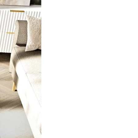
ociaux et analyser notre trafic.
licitaires et analytiques. Ces
ollectées lors de votre
me prévu sans eux. Ces cookies
ou le fonctionnement du site,