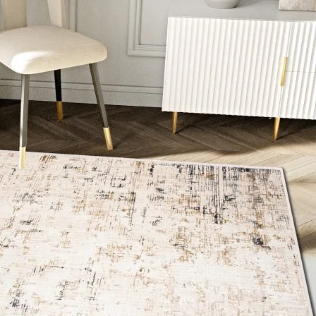
personnaliser le contenu et les annonces, offrir des fonctionnalités de réseaux s
nformations sur votre utilisation de notre site avec nos partenaires sociaux, pub
s informations avec d'autres données que vous leur avez fournies ou qu'ils ont c
 cruciaux pour les fonctions de base du site et le site ne fonctionnera pas com
ttant d'identifier personnellement un utilisateur.
s permettent au site de se souvenir des informations qui modifient l'apparence 
 la région dans laquelle vous vous trouvez.