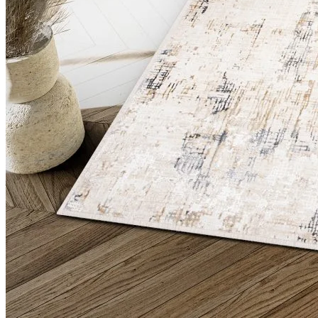
Statistiques
Les cookies statistiques aident 
rapportant des informations d
Marketing
Les cookies marketing sont utili
engageantes pour l'utilisateur i
Non classés
Les cookies non classés sont des
Rejeter