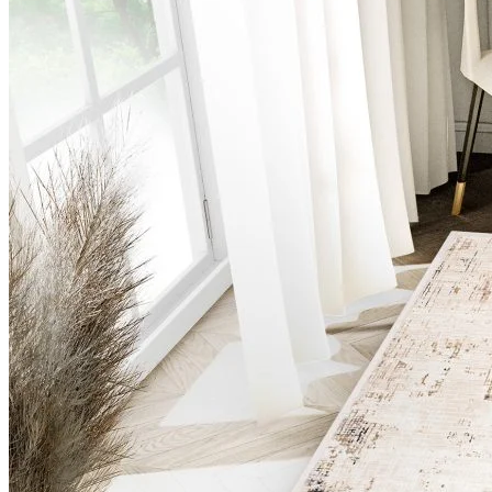
Nous utilisons des cookies pour 
Nous partageons également des i
partenaires peuvent combiner ce
utilisation de leurs services.
Indispensables
Les cookies indispensables sont
ne stockent aucune donnée perme
Préférences
Les cookies liés aux préférence
comme votre langue préférée ou