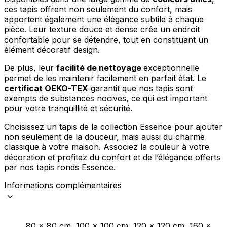
Rejeter
ces tapis offrent non seulement du confort, mais
apportent également une élégance subtile à chaque
Enregistrer mes préférences
pièce. Leur texture douce et dense crée un endroit
confortable pour se détendre, tout en constituant un
Accepter tout
élément décoratif design.
De plus, leur
facilité de nettoyage
exceptionnelle
permet de les maintenir facilement en parfait état. Le
certificat OEKO-TEX
garantit que nos tapis sont
exempts de substances nocives, ce qui est important
pour votre tranquillité et sécurité.
Choisissez un tapis de la collection Essence pour ajouter
non seulement de la douceur, mais aussi du charme
classique à votre maison. Associez la couleur à votre
décoration et profitez du confort et de l’élégance offerts
par nos tapis ronds Essence.
Informations complémentaires
80 x 80 cm, 100 x 100 cm, 120 x 120 cm, 160 x