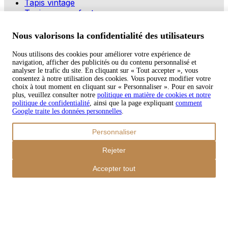
Tapis vintage
Tapis pour enfants
Modes de paiement
Nous valorisons la confidentialité des utilisateurs
Nous utilisons des cookies pour améliorer votre expérience de
navigation, afficher des publicités ou du contenu personnalisé et
Copyright © 2026 TAPISO
analyser le trafic du site. En cliquant sur « Tout accepter », vous
consentez à notre utilisation des cookies. Vous pouvez modifier votre
Panier
choix à tout moment en cliquant sur « Personnaliser ». Pour en savoir
plus, veuillez consulter notre
politique en matière de cookies et notre
politique de confidentialité
, ainsi que la page expliquant
comment
Google traite les données personnelles
.
Sous-total
Personnaliser
€
0,00
Total avec frais d'envoi
Rejeter
€
0,00
Commander
Accepter tout
Poursuivre les achats
Ordres
Le panier est vide
Addresses