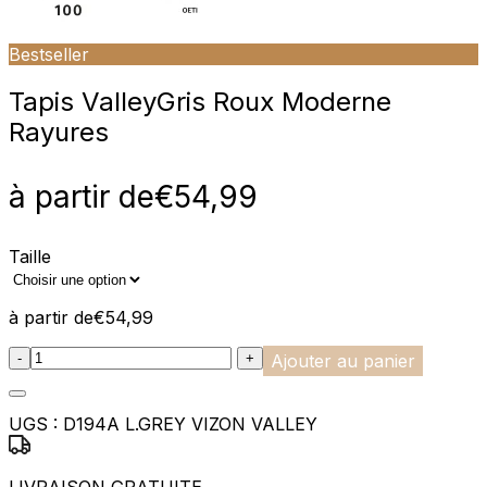
Bestseller
Tapis Valley
Gris Roux Moderne
Rayures
à partir de
€
54,99
Taille
à partir de
€
54,99
:product_name quantity
-
+
Ajouter au panier
UGS :
D194A L.GREY VIZON VALLEY
LIVRAISON GRATUITE