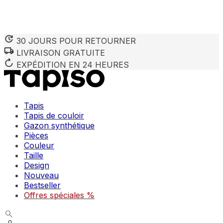
30 JOURS POUR RETOURNER
LIVRAISON GRATUITE
Nous utilisons des cookies pour personnaliser le contenu et 
Nous partageons également des informations sur votre utilisa
EXPÉDITION EN 24 HEURES
partenaires peuvent combiner ces informations avec d'autres
utilisation de leurs services.
Tapis
Indispensables
Tapis de couloir
Gazon synthétique
Les cookies indispensables sont cruciaux pour les fonction
ne stockent aucune donnée permettant d'identifier personnel
Pièces
Couleur
Taille
Préférences
Design
Nouveau
Les cookies liés aux préférences permettent au site de se s
comme votre langue préférée ou la région dans laquelle vo
Bestseller
Offres spéciales %
Statistiques