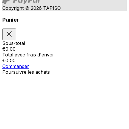
Copyright © 2026 TAPISO
Panier
Sous-total
€
0,00
Total avec frais d'envoi
€
0,00
Commander
Poursuivre les achats
Ordres
Le panier est vide
Addresses
Détails du compte
Sous-total
Mot de passe oublié
€
0,00
Total avec frais d'envoi
€
0,00
Afficher le panier
Sortie de caisse