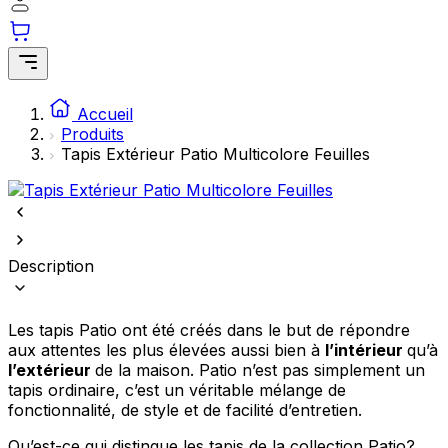
comme votre langue préférée ou la région dans laquelle vous vous
trouvez.
Statistiques
Accueil
Les cookies statistiques aident les propriétaires de sites web à
Produits
comprendre comment les visiteurs interagissent avec les sites en
collectant et en rapportant des informations de manière anonyme.
Tapis Extérieur Patio Multicolore Feuilles
Marketing
Les cookies marketing sont utilisés pour suivre les utilisateurs sur les
sites web. Le but est d'afficher des publicités qui sont pertinentes et
Description
engageantes pour l'utilisateur individuel et, par conséquent, plus
précieuses pour les éditeurs et les annonceurs tiers.
Les tapis Patio ont été créés dans le but de répondre
Non classés
aux attentes les plus élevées aussi bien à
l’intérieur
qu’à
Les cookies non classés sont des cookies qui sont en processus de
l’extérieur
de la maison. Patio n’est pas simplement un
classification, en collaboration avec les fournisseurs de cookies
tapis ordinaire, c’est un véritable mélange de
individuels.
fonctionnalité, de style et de facilité d’entretien.
Qu’est-ce qui distingue les tapis de la collection Patio?