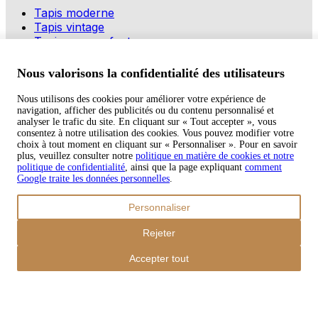
Tapis moderne
Tapis vintage
Tapis pour enfants
Modes de paiement
Nous valorisons la confidentialité des utilisateurs
Nous utilisons des cookies pour améliorer votre expérience de
navigation, afficher des publicités ou du contenu personnalisé et
Copyright © 2026 TAPISO
analyser le trafic du site. En cliquant sur « Tout accepter », vous
consentez à notre utilisation des cookies. Vous pouvez modifier votre
Panier
choix à tout moment en cliquant sur « Personnaliser ». Pour en savoir
plus, veuillez consulter notre
politique en matière de cookies et notre
politique de confidentialité
, ainsi que la page expliquant
comment
Google traite les données personnelles
.
Sous-total
Personnaliser
€
0,00
Total avec frais d'envoi
Rejeter
€
0,00
Commander
Accepter tout
Poursuivre les achats