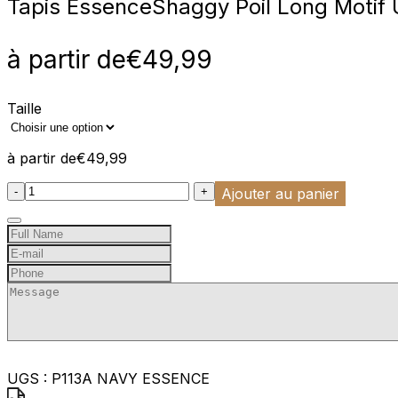
Tapis Essence
Shaggy Poil Long Motif 
à partir de
€
49,99
Taille
à partir de
€
49,99
:product_name quantity
-
+
Ajouter au panier
UGS :
P113A NAVY ESSENCE