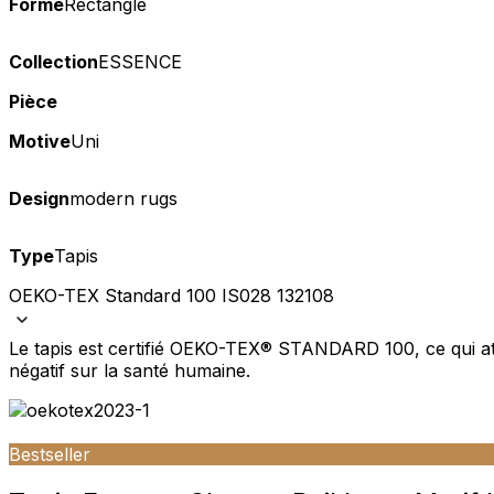
Forme
Rectangle
Collection
ESSENCE
Pièce
Motive
Uni
Design
modern rugs
Type
Tapis
OEKO-TEX Standard 100 IS028 132108
Le tapis est certifié OEKO-TEX® STANDARD 100, ce qui att
négatif sur la santé humaine.
Bestseller