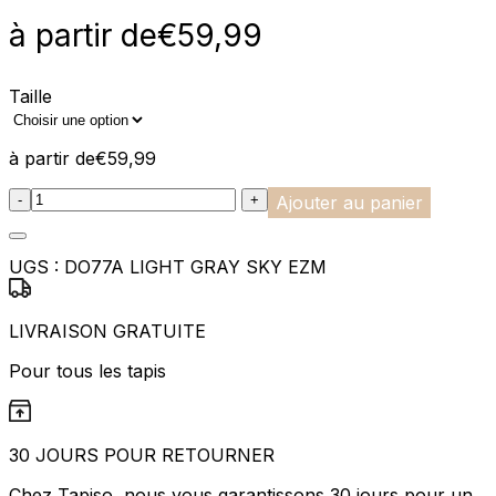
à partir de
€
59,99
Taille
à partir de
€
59,99
:product_name quantity
-
+
Ajouter au panier
UGS :
DO77A LIGHT GRAY SKY EZM
LIVRAISON GRATUITE
Pour tous les tapis
30 JOURS POUR RETOURNER
Chez Tapiso, nous vous garantissons 30 jours pour un