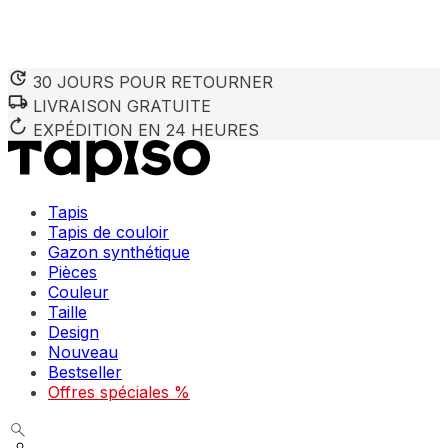
30 JOURS POUR RETOURNER
LIVRAISON GRATUITE
Nous utilisons des cookies pour personnaliser le contenu et 
Nous partageons également des informations sur votre utilisa
EXPÉDITION EN 24 HEURES
partenaires peuvent combiner ces informations avec d'autres
utilisation de leurs services.
Tapis
Indispensables
Tapis de couloir
Gazon synthétique
Les cookies indispensables sont cruciaux pour les fonction
ne stockent aucune donnée permettant d'identifier personnel
Pièces
Couleur
Taille
Préférences
Design
Nouveau
Les cookies liés aux préférences permettent au site de se s
comme votre langue préférée ou la région dans laquelle vo
Bestseller
Offres spéciales %
Statistiques