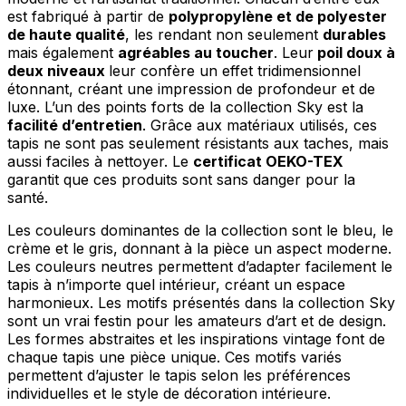
Rejeter
est fabriqué à partir de
polypropylène et de polyester
de haute qualité
, les rendant non seulement
durables
Enregistrer mes préférences
mais également
agréables au toucher
. Leur
poil doux à
deux niveaux
leur confère un effet tridimensionnel
Accepter tout
étonnant, créant une impression de profondeur et de
luxe. L’un des points forts de la collection Sky est la
facilité d’entretien
. Grâce aux matériaux utilisés, ces
tapis ne sont pas seulement résistants aux taches, mais
aussi faciles à nettoyer. Le
certificat OEKO-TEX
garantit que ces produits sont sans danger pour la
santé.
Les couleurs dominantes de la collection sont le bleu, le
crème et le gris, donnant à la pièce un aspect moderne.
Les couleurs neutres permettent d’adapter facilement le
tapis à n’importe quel intérieur, créant un espace
harmonieux. Les motifs présentés dans la collection Sky
sont un vrai festin pour les amateurs d’art et de design.
Les formes abstraites et les inspirations vintage font de
chaque tapis une pièce unique. Ces motifs variés
permettent d’ajuster le tapis selon les préférences
individuelles et le style de décoration intérieure.