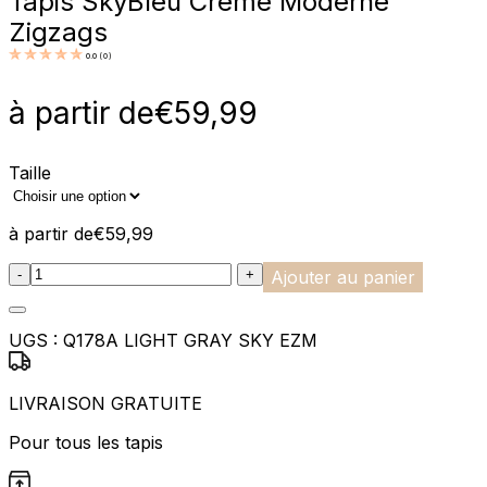
Tapis Sky
Bleu Crème Moderne
Zigzags
0.0
(
0
)
à partir de
€
59,99
Taille
à partir de
€
59,99
:product_name quantity
-
+
Ajouter au panier
UGS :
Q178A LIGHT GRAY SKY EZM
LIVRAISON GRATUITE
Pour tous les tapis