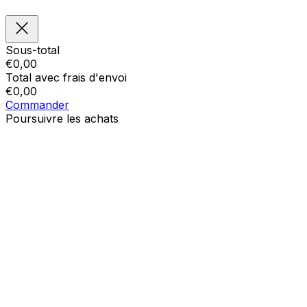
Sous-total
€
0,00
Total avec frais d'envoi
€
0,00
Commander
Poursuivre les achats
Ordres
Le panier est vide
Addresses
Détails du compte
Sous-total
Mot de passe oublié
€
0,00
Total avec frais d'envoi
€
0,00
Afficher le panier
Sortie de caisse