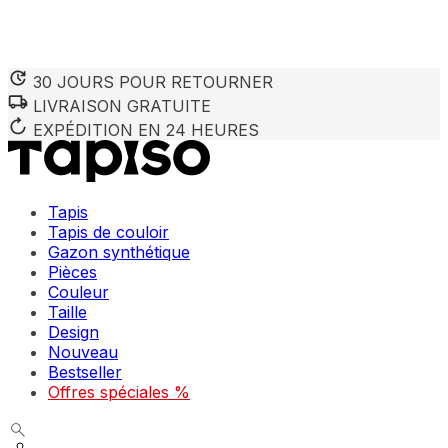
30 JOURS POUR RETOURNER
LIVRAISON GRATUITE
Nous utilisons des cookies pour personnaliser le contenu et 
Nous partageons également des informations sur votre utilisa
EXPÉDITION EN 24 HEURES
partenaires peuvent combiner ces informations avec d'autres
utilisation de leurs services.
Tapis
Indispensables
Tapis de couloir
Gazon synthétique
Les cookies indispensables sont cruciaux pour les fonction
ne stockent aucune donnée permettant d'identifier personnel
Pièces
Couleur
Taille
Préférences
Design
Nouveau
Les cookies liés aux préférences permettent au site de se s
comme votre langue préférée ou la région dans laquelle vo
Bestseller
Offres spéciales %
Statistiques