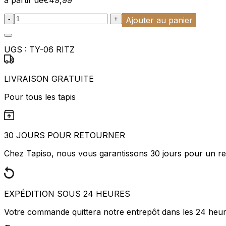
:product_name quantity
Marketing
-
+
Ajouter au panier
Les cookies marketing sont utili
engageantes pour l'utilisateur i
UGS :
TY-06 RITZ
Non classés
LIVRAISON GRATUITE
Les cookies non classés sont des
Pour tous les tapis
Rejeter
30 JOURS POUR RETOURNER
Chez Tapiso, nous vous garantissons 30 jours pour un ret
EXPÉDITION SOUS 24 HEURES
Votre commande quittera notre entrepôt dans les 24 heu