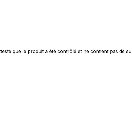
personnaliser le contenu et les annonces, offrir des fonctionnalités de réseaux s
nformations sur votre utilisation de notre site avec nos partenaires sociaux, pub
s informations avec d'autres données que vous leur avez fournies ou qu'ils ont c
este que le produit a été contrôlé et ne contient pas de s
 cruciaux pour les fonctions de base du site et le site ne fonctionnera pas com
ttant d'identifier personnellement un utilisateur.
s permettent au site de se souvenir des informations qui modifient l'apparence 
 la région dans laquelle vous vous trouvez.
les propriétaires de sites web à comprendre comment les visiteurs interagissent av
e manière anonyme.