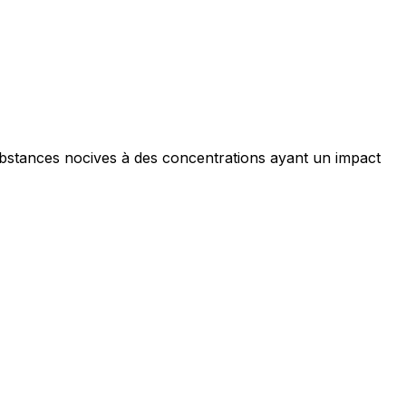
ociaux et analyser notre trafic.
licitaires et analytiques. Ces
ollectées lors de votre
ubstances nocives à des concentrations ayant un impact
me prévu sans eux. Ces cookies
ou le fonctionnement du site,
ec les sites en collectant et en