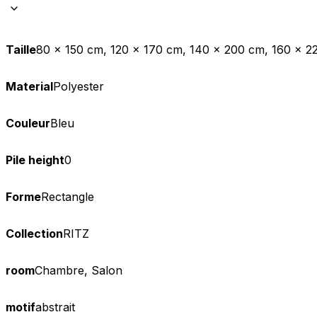
Taille
80 x 150 cm, 120 x 170 cm, 140 x 200 cm, 160 x 
Material
Polyester
Couleur
Bleu
Pile height
0
Forme
Rectangle
Collection
RITZ
room
Chambre, Salon
motif
abstrait