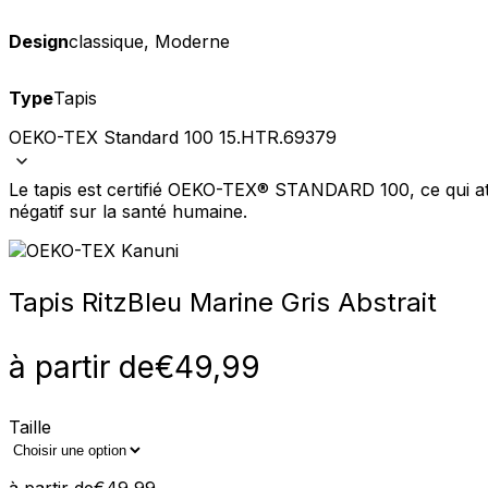
Design
classique, Moderne
Nous utilisons des cookies pour 
Nous partageons également des i
Type
Tapis
partenaires peuvent combiner ce
utilisation de leurs services.
OEKO-TEX Standard 100 15.HTR.69379
Le tapis est certifié OEKO-TEX® STANDARD 100, ce qui att
Indispensables
négatif sur la santé humaine.
Les cookies indispensables sont
ne stockent aucune donnée perme
Tapis Ritz
Bleu Marine Gris Abstrait
Préférences
Les cookies liés aux préférence
à partir de
€
49,99
comme votre langue préférée ou
Statistiques
Taille
Les cookies statistiques aident 
rapportant des informations d
à partir de
€
49,99