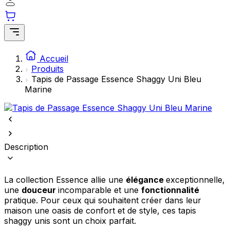
comme votre langue préférée ou la région dans laquelle vous vous
trouvez.
Statistiques
Accueil
Les cookies statistiques aident les propriétaires de sites web à
Produits
comprendre comment les visiteurs interagissent avec les sites en
collectant et en rapportant des informations de manière anonyme.
Tapis de Passage Essence Shaggy Uni Bleu
Marine
Marketing
Les cookies marketing sont utilisés pour suivre les utilisateurs sur les
sites web. Le but est d'afficher des publicités qui sont pertinentes et
engageantes pour l'utilisateur individuel et, par conséquent, plus
précieuses pour les éditeurs et les annonceurs tiers.
Description
Non classés
La collection Essence allie une
élégance
exceptionnelle,
Les cookies non classés sont des cookies qui sont en processus de
une
douceur
incomparable et une
fonctionnalité
classification, en collaboration avec les fournisseurs de cookies
pratique. Pour ceux qui souhaitent créer dans leur
individuels.
maison une oasis de confort et de style, ces tapis
shaggy unis sont un choix parfait.