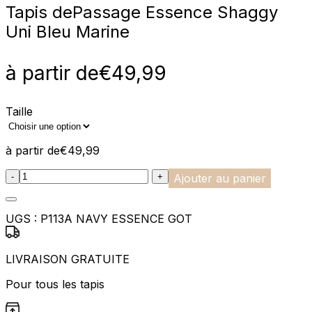
Tapis de
Passage Essence Shaggy
Uni Bleu Marine
à partir de
€
49,99
Taille
à partir de
€
49,99
:product_name quantity
-
+
Ajouter au panier
UGS :
P113A NAVY ESSENCE GOT
LIVRAISON GRATUITE
Pour tous les tapis