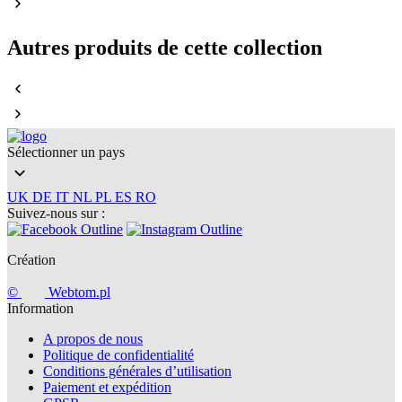
Autres produits de cette collection
Sélectionner un pays
UK
DE
IT
NL
PL
ES
RO
Suivez-nous sur :
Création
©
Webtom.pl
Information
A propos de nous
Politique de confidentialité
Conditions générales d’utilisation
Paiement et expédition