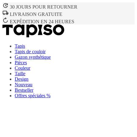
30 JOURS POUR RETOURNER
LIVRAISON GRATUITE
EXPÉDITION EN 24 HEURES
Tapis
Tapis de couloir
Gazon synthétique
Pièces
Couleur
Taille
Design
Nouveau
Bestseller
Offres spéciales %