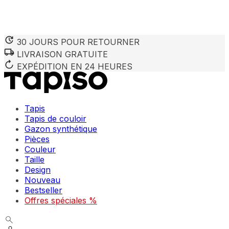
30 JOURS POUR RETOURNER
LIVRAISON GRATUITE
Nous utilisons des cookies pour personnaliser le contenu et 
Nous partageons également des informations sur votre utilisa
EXPÉDITION EN 24 HEURES
partenaires peuvent combiner ces informations avec d'autres
utilisation de leurs services.
Tapis
Indispensables
Tapis de couloir
Gazon synthétique
Les cookies indispensables sont cruciaux pour les fonction
ne stockent aucune donnée permettant d'identifier personnel
Pièces
Couleur
Taille
Préférences
Design
Nouveau
Les cookies liés aux préférences permettent au site de se s
comme votre langue préférée ou la région dans laquelle vo
Bestseller
Offres spéciales %
Statistiques