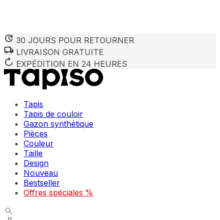
30 JOURS POUR RETOURNER
LIVRAISON GRATUITE
Nous utilisons des cookies pour personnaliser le contenu et 
Nous partageons également des informations sur votre utilisa
EXPÉDITION EN 24 HEURES
partenaires peuvent combiner ces informations avec d'autres
utilisation de leurs services.
Tapis
Indispensables
Tapis de couloir
Gazon synthétique
Les cookies indispensables sont cruciaux pour les fonction
ne stockent aucune donnée permettant d'identifier personnel
Pièces
Couleur
Taille
Préférences
Design
Nouveau
Les cookies liés aux préférences permettent au site de se s
comme votre langue préférée ou la région dans laquelle vo
Bestseller
Offres spéciales %
Statistiques