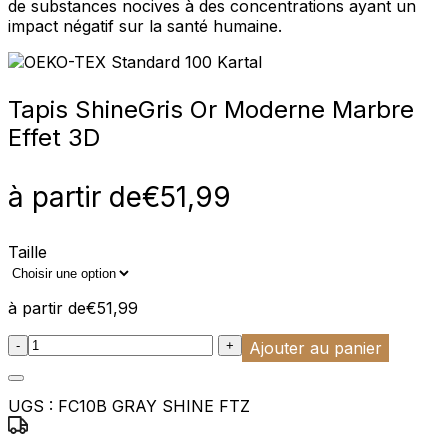
de substances nocives à des concentrations ayant un
impact négatif sur la santé humaine.
Tapis Shine
Gris Or Moderne Marbre
Effet 3D
à partir de
€
51,99
Taille
à partir de
€
51,99
:product_name quantity
-
+
Ajouter au panier
UGS :
FC10B GRAY SHINE FTZ