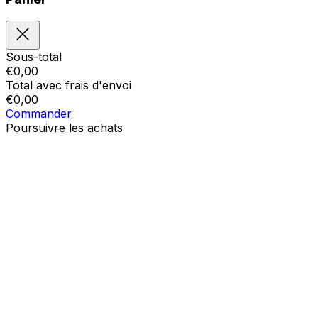
Sous-total
€
0,00
Total avec frais d'envoi
€
0,00
Commander
Poursuivre les achats
Ordres
Le panier est vide
Addresses
Détails du compte
Sous-total
Mot de passe oublié
€
0,00
Total avec frais d'envoi
€
0,00
Afficher le panier
Sortie de caisse