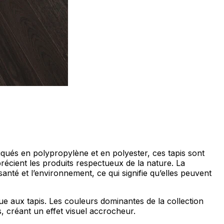
ociaux et analyser notre trafic.
licitaires et analytiques. Ces
ollectées lors de votre
riqués en polypropylène et en polyester, ces tapis sont
me prévu sans eux. Ces cookies
récient les produits respectueux de la nature. La
anté et l’environnement, ce qui signifie qu’elles peuvent
ue aux tapis. Les couleurs dominantes de la collection
ou le fonctionnement du site,
, créant un effet visuel accrocheur.