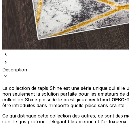
Nous utilisons des cookies pour 
Nous partageons également des i
partenaires peuvent combiner ce
utilisation de leurs services.
Description
Indispensables
La collection de tapis Shine est une série unique qui alli
Les cookies indispensables sont
non seulement la solution parfaite pour les amateurs de d
ne stockent aucune donnée perme
collection Shine possède le prestigieux
certificat OEKO-
être introduites dans n’importe quelle pièce sans crainte.
Préférences
Ce qui distingue cette collection des autres, ce sont des
mo
Les cookies liés aux préférence
sont le gris profond, l’élégant bleu marine et l’or luxueu
comme votre langue préférée ou