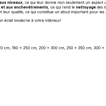
deux niveaux
, ce qui leur donne non seulement un aspect un
is et aux enchevêtrements
, ce qui rend le
nettoyage
des 
 leur qualité, ce qui constitue un atout important pour les 
les propriétaires de sites web à comprendre comment les visiteurs interagissent av
e manière anonyme.
n éclat moderne à votre intérieur!
sés pour suivre les utilisateurs sur les sites web. Le but est d'afficher des public
ndividuel et, par conséquent, plus précieuses pour les éditeurs et les annonceurs t
220 cm, 180 x 250 cm, 200 x 300 cm, 250 x 350 cm, 300 x
 cookies qui sont en processus de classification, en collaboration avec les fourn
Enregistrer mes préférences