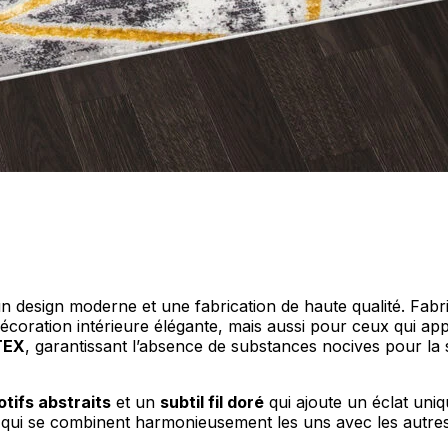
personnaliser le contenu et les annonces, offrir des fonctionnalités de réseaux s
nformations sur votre utilisation de notre site avec nos partenaires sociaux, pub
s informations avec d'autres données que vous leur avez fournies ou qu'ils ont c
e un design moderne et une fabrication de haute qualité. Fab
 cruciaux pour les fonctions de base du site et le site ne fonctionnera pas com
écoration intérieure élégante, mais aussi pour ceux qui app
ttant d'identifier personnellement un utilisateur.
TEX
, garantissant l’absence de substances nocives pour la s
tifs abstraits
et un
subtil fil doré
qui ajoute un éclat uniq
s permettent au site de se souvenir des informations qui modifient l'apparence 
x, qui se combinent harmonieusement les uns avec les autres
 la région dans laquelle vous vous trouvez.