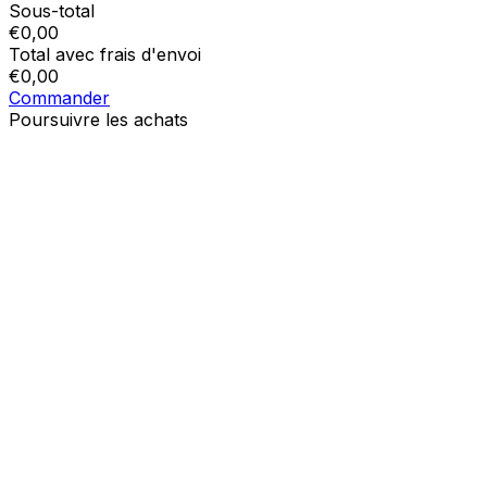
Sous-total
€
0,00
Total avec frais d'envoi
€
0,00
Commander
Poursuivre les achats
Ordres
Le panier est vide
Addresses
Détails du compte
Sous-total
Mot de passe oublié
€
0,00
Total avec frais d'envoi
€
0,00
Afficher le panier
Sortie de caisse