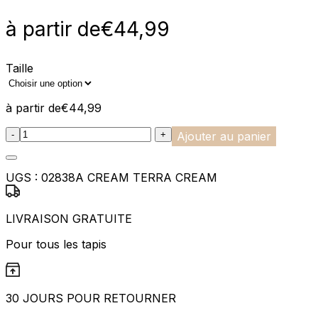
à partir de
€
44,99
Taille
à partir de
€
44,99
:product_name quantity
-
+
Ajouter au panier
UGS :
02838A CREAM TERRA CREAM
LIVRAISON GRATUITE
Pour tous les tapis
30 JOURS POUR RETOURNER