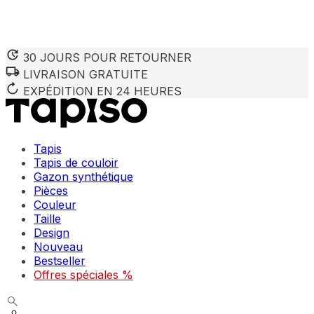
30 JOURS POUR RETOURNER
LIVRAISON GRATUITE
Nous utilisons des cookies pour personnaliser le contenu et 
Nous partageons également des informations sur votre utilisa
EXPÉDITION EN 24 HEURES
partenaires peuvent combiner ces informations avec d'autres
utilisation de leurs services.
Tapis
Indispensables
Tapis de couloir
Gazon synthétique
Les cookies indispensables sont cruciaux pour les fonction
ne stockent aucune donnée permettant d'identifier personnel
Pièces
Couleur
Taille
Préférences
Design
Nouveau
Les cookies liés aux préférences permettent au site de se s
comme votre langue préférée ou la région dans laquelle vo
Bestseller
Offres spéciales %
Statistiques