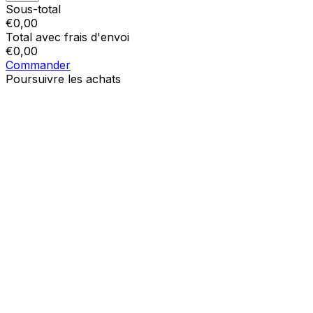
Sous-total
€
0,00
Total avec frais d'envoi
€
0,00
Commander
Poursuivre les achats
Ordres
Le panier est vide
Addresses
Détails du compte
Sous-total
Mot de passe oublié
€
0,00
Total avec frais d'envoi
€
0,00
Afficher le panier
Sortie de caisse