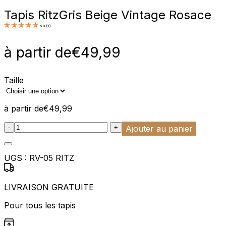
Tapis Ritz
Gris Beige Vintage Rosace
5.0
(
1
)
à partir de
€
49,99
Taille
à partir de
€
49,99
:product_name quantity
-
+
Ajouter au panier
UGS :
RV-05 RITZ
LIVRAISON GRATUITE
Pour tous les tapis