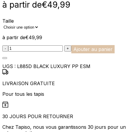
à partir de
€
49,99
Taille
à partir de
€
49,99
:product_name quantity
-
+
Ajouter au panier
UGS :
L885D BLACK LUXURY PP ESM
LIVRAISON GRATUITE
Pour tous les tapis
30 JOURS POUR RETOURNER
Chez Tapiso, nous vous garantissons 30 jours pour un