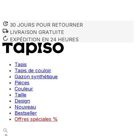
30 JOURS POUR RETOURNER
LIVRAISON GRATUITE
Nous utilisons des cookies pour personnaliser le contenu et 
Nous partageons également des informations sur votre utilisa
EXPÉDITION EN 24 HEURES
partenaires peuvent combiner ces informations avec d'autres
utilisation de leurs services.
Tapis
Indispensables
Tapis de couloir
Gazon synthétique
Les cookies indispensables sont cruciaux pour les fonction
ne stockent aucune donnée permettant d'identifier personnel
Pièces
Couleur
Taille
Préférences
Design
Nouveau
Les cookies liés aux préférences permettent au site de se s
comme votre langue préférée ou la région dans laquelle vo
Bestseller
Offres spéciales %
Statistiques