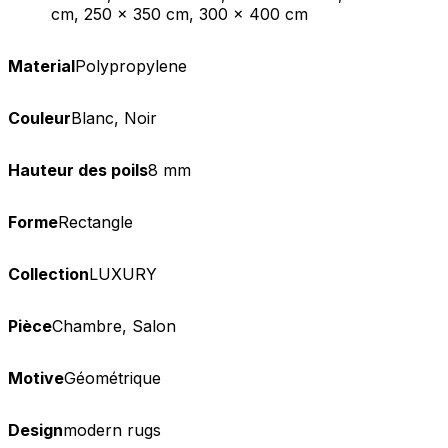
cm, 250 x 350 cm, 300 x 400 cm
Material
Polypropylene
Couleur
Blanc, Noir
Hauteur des poils
8 mm
Forme
Rectangle
Collection
LUXURY
Pièce
Chambre, Salon
Motive
Géométrique
Design
modern rugs