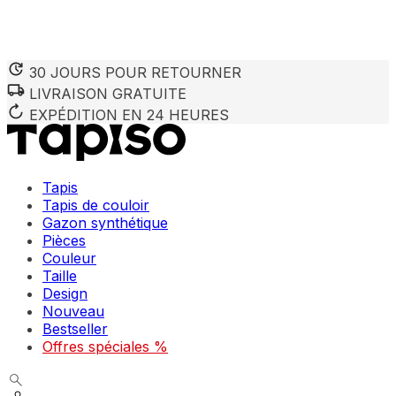
30 JOURS POUR RETOURNER
LIVRAISON GRATUITE
Nous utilisons des cookies pour personnaliser le contenu et 
Nous partageons également des informations sur votre utilisa
EXPÉDITION EN 24 HEURES
partenaires peuvent combiner ces informations avec d'autres
utilisation de leurs services.
Tapis
Indispensables
Tapis de couloir
Gazon synthétique
Les cookies indispensables sont cruciaux pour les fonction
ne stockent aucune donnée permettant d'identifier personnel
Pièces
Couleur
Taille
Préférences
Design
Nouveau
Les cookies liés aux préférences permettent au site de se s
comme votre langue préférée ou la région dans laquelle vo
Bestseller
Offres spéciales %
Statistiques