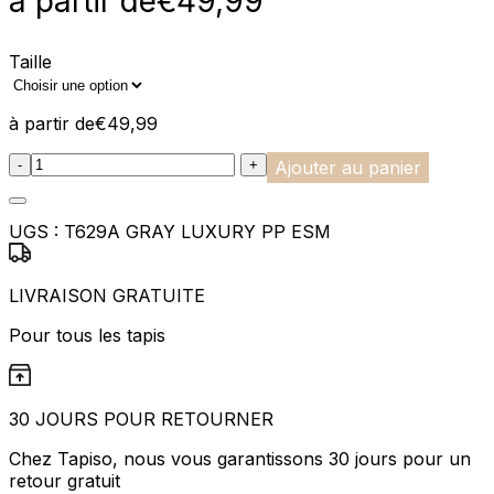
à partir de
€
49,99
Taille
à partir de
€
49,99
:product_name quantity
-
+
Ajouter au panier
UGS :
T629A GRAY LUXURY PP ESM
LIVRAISON GRATUITE
Pour tous les tapis
30 JOURS POUR RETOURNER
Chez Tapiso, nous vous garantissons 30 jours pour un
retour gratuit