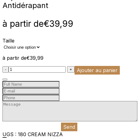
Antidérapant
à partir de
€
39,99
Taille
à partir de
€
39,99
:product_name quantity
-
+
Ajouter au panier
Send
UGS :
180 CREAM NIZZA