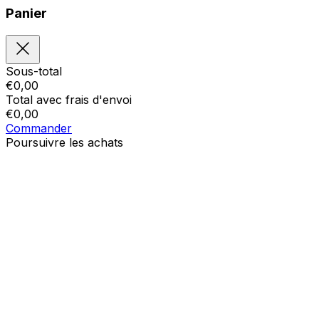
Panier
Sous-total
€
0,00
Total avec frais d'envoi
€
0,00
Commander
Poursuivre les achats
Ordres
Le panier est vide
Addresses
Détails du compte
Sous-total
Mot de passe oublié
€
0,00
Total avec frais d'envoi
€
0,00
Afficher le panier
Sortie de caisse