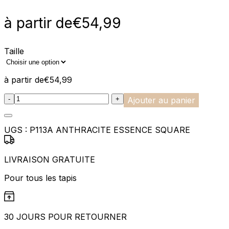
à partir de
€
54,99
Taille
à partir de
€
54,99
:product_name quantity
-
+
Ajouter au panier
UGS :
P113A ANTHRACITE ESSENCE SQUARE
LIVRAISON GRATUITE
Pour tous les tapis
30 JOURS POUR RETOURNER