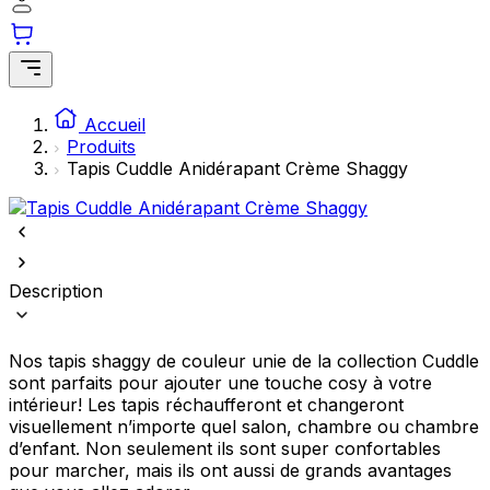
Statistiques
Les cookies statistiques aident les propriétaires de sites web à comprendre
interagissent avec les sites en collectant et en rapportant des information
Accueil
Marketing
Produits
Tapis Cuddle Anidérapant Crème Shaggy
Les cookies marketing sont utilisés pour suivre les utilisateurs sur les sites
publicités qui sont pertinentes et engageantes pour l'utilisateur individuel e
précieuses pour les éditeurs et les annonceurs tiers.
Non classés
Description
Les cookies non classés sont des cookies qui sont en processus de classifica
fournisseurs de cookies individuels.
Nos tapis shaggy de couleur unie de la collection Cuddle
Rejeter
sont parfaits pour ajouter une touche cosy à votre
intérieur! Les tapis réchaufferont et changeront
Enregistrer mes préférences
visuellement n’importe quel salon, chambre ou chambre
d’enfant. Non seulement ils sont super confortables
Accepter tout
pour marcher, mais ils ont aussi de grands avantages