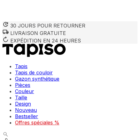
30 JOURS POUR RETOURNER
LIVRAISON GRATUITE
Nous utilisons des cookies pour personnaliser le contenu et 
Nous partageons également des informations sur votre utilisa
EXPÉDITION EN 24 HEURES
partenaires peuvent combiner ces informations avec d'autres
utilisation de leurs services.
Tapis
Indispensables
Tapis de couloir
Gazon synthétique
Les cookies indispensables sont cruciaux pour les fonction
ne stockent aucune donnée permettant d'identifier personnel
Pièces
Couleur
Taille
Préférences
Design
Nouveau
Les cookies liés aux préférences permettent au site de se s
comme votre langue préférée ou la région dans laquelle vo
Bestseller
Offres spéciales %
Statistiques