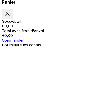
Panier
Sous-total
€
0,00
Total avec frais d'envoi
€
0,00
Commander
Poursuivre les achats
Ordres
Le panier est vide
Addresses
Détails du compte
Sous-total
Mot de passe oublié
€
0,00
Total avec frais d'envoi
€
0,00
Afficher le panier
Sortie de caisse