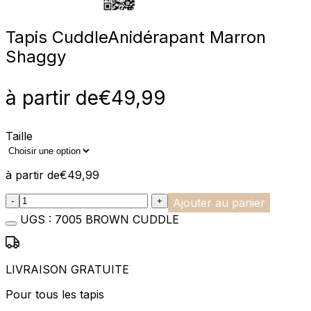
Tapis Cuddle
Anidérapant Marron
Shaggy
à partir de
€
49,99
Taille
à partir de
€
49,99
:product_name quantity
-
+
Ajouter au panier
UGS :
7005 BROWN CUDDLE
LIVRAISON GRATUITE
Pour tous les tapis