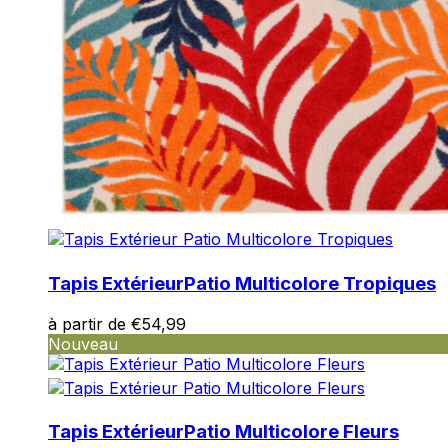
Nous utilisons des cookies pour 
Nous partageons également des i
partenaires peuvent combiner ce
utilisation de leurs services.
Indispensables
Tapis Extérieur
Patio Multicolore Tropiques
Les cookies indispensables sont
à partir de
€
54,99
ne stockent aucune donnée perme
Nouveau
Préférences
Les cookies liés aux préférence
Tapis Extérieur
Patio Multicolore Fleurs
comme votre langue préférée ou