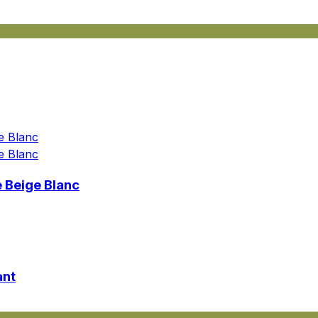
les propriétaires de sites web à comprendre comment les visiteurs interagissent av
e manière anonyme.
sés pour suivre les utilisateurs sur les sites web. Le but est d'afficher des public
ndividuel et, par conséquent, plus précieuses pour les éditeurs et les annonceurs t
 Beige Blanc
 cookies qui sont en processus de classification, en collaboration avec les fourn
Enregistrer mes préférences
ant