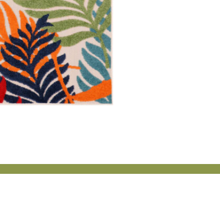
personnaliser le contenu et les annonces, offrir des fonctionnalités de réseaux s
nformations sur votre utilisation de notre site avec nos partenaires sociaux, pub
s informations avec d'autres données que vous leur avez fournies ou qu'ils ont c
 cruciaux pour les fonctions de base du site et le site ne fonctionnera pas com
ttant d'identifier personnellement un utilisateur.
s permettent au site de se souvenir des informations qui modifient l'apparence 
 la région dans laquelle vous vous trouvez.