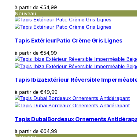
à partir de
€
54,99
Statistiques
Nouveau
Les cookies statistiques aident 
rapportant des informations d
Tapis Extérieur
Patio Crème Gris Lignes
Marketing
Les cookies marketing sont utili
à partir de
€
54,99
engageantes pour l'utilisateur i
Non classés
Tapis Ibiza
Extérieur Réversible Imperméable
Les cookies non classés sont des
à partir de
€
49,99
Rejeter
Tapis Dubai
Bordeaux Ornements Antidérap
à partir de
€
64,99