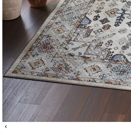
Statistiques
Les cookies statistiques aident 
rapportant des informations d
Marketing
Les cookies marketing sont utili
engageantes pour l'utilisateur i
Non classés
Les cookies non classés sont des
Rejeter