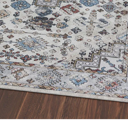
les propriétaires de sites web à comprendre comment les visiteurs interagissent av
e manière anonyme.
sés pour suivre les utilisateurs sur les sites web. Le but est d'afficher des public
ndividuel et, par conséquent, plus précieuses pour les éditeurs et les annonceurs t
 cookies qui sont en processus de classification, en collaboration avec les fourn
Enregistrer mes préférences