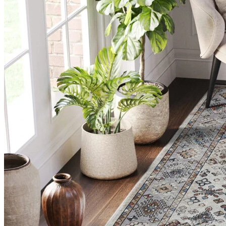
Nous utilisons des cookies pour 
Nous partageons également des i
partenaires peuvent combiner ce
utilisation de leurs services.
Indispensables
Les cookies indispensables sont
ne stockent aucune donnée perme
Préférences
Les cookies liés aux préférence
comme votre langue préférée ou