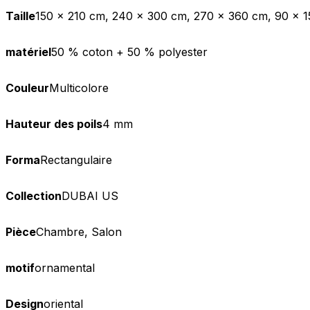
Taille
150 x 210 cm, 240 x 300 cm, 270 x 360 cm, 90 x 1
matériel
50 % coton + 50 % polyester
Couleur
Multicolore
Hauteur des poils
4 mm
Forma
Rectangulaire
Collection
DUBAI US
Pièce
Chambre, Salon
motif
ornamental
Design
oriental