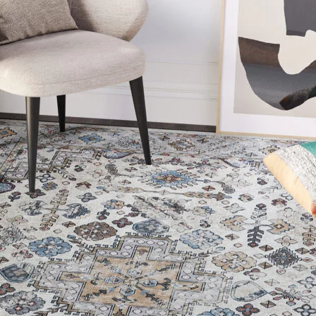
personnaliser le contenu et les annonces, offrir des fonctionnalités de réseaux s
nformations sur votre utilisation de notre site avec nos partenaires sociaux, pub
s informations avec d'autres données que vous leur avez fournies ou qu'ils ont c
 cruciaux pour les fonctions de base du site et le site ne fonctionnera pas com
ttant d'identifier personnellement un utilisateur.
s permettent au site de se souvenir des informations qui modifient l'apparence 
 la région dans laquelle vous vous trouvez.