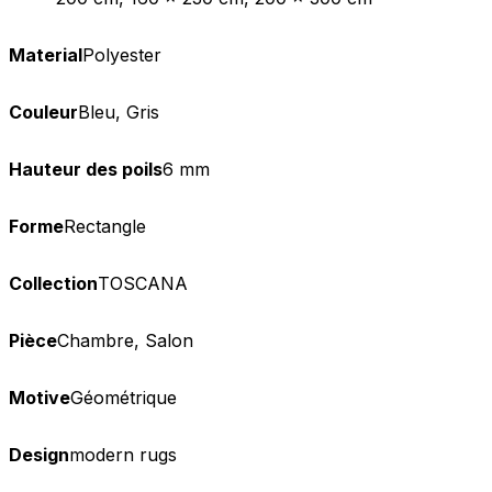
Material
Polyester
Couleur
Bleu, Gris
Hauteur des poils
6 mm
Forme
Rectangle
Collection
TOSCANA
Pièce
Chambre, Salon
Motive
Géométrique
Design
modern rugs