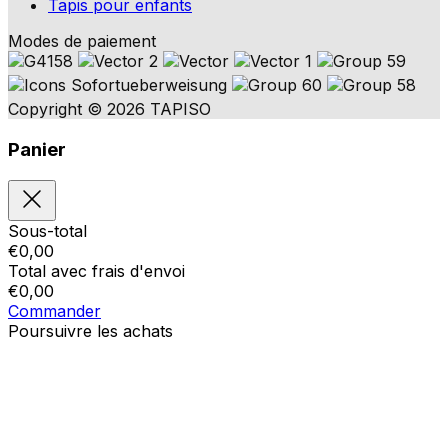
Tapis pour enfants
Modes de paiement
Copyright © 2026 TAPISO
Panier
Sous-total
€
0,00
Total avec frais d'envoi
€
0,00
Commander
Poursuivre les achats
Ordres
Le panier est vide
Addresses
Détails du compte
Sous-total