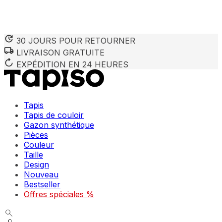
30 JOURS POUR RETOURNER
LIVRAISON GRATUITE
Nous utilisons des cookies pour personnaliser le contenu et 
Nous partageons également des informations sur votre utilisa
EXPÉDITION EN 24 HEURES
partenaires peuvent combiner ces informations avec d'autres
utilisation de leurs services.
Tapis
Indispensables
Tapis de couloir
Gazon synthétique
Les cookies indispensables sont cruciaux pour les fonction
ne stockent aucune donnée permettant d'identifier personnel
Pièces
Couleur
Taille
Préférences
Design
Nouveau
Les cookies liés aux préférences permettent au site de se s
comme votre langue préférée ou la région dans laquelle vo
Bestseller
Offres spéciales %
Statistiques