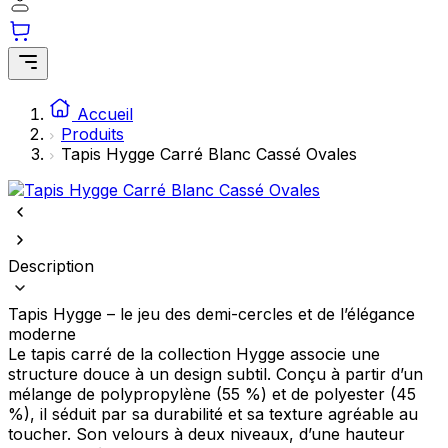
Statistiques
Les cookies statistiques aident les propriétaires de sites web à comprendre
interagissent avec les sites en collectant et en rapportant des information
Accueil
Marketing
Produits
Tapis Hygge Carré Blanc Cassé Ovales
Les cookies marketing sont utilisés pour suivre les utilisateurs sur les sites
publicités qui sont pertinentes et engageantes pour l'utilisateur individuel e
précieuses pour les éditeurs et les annonceurs tiers.
Non classés
Description
Les cookies non classés sont des cookies qui sont en processus de classifica
fournisseurs de cookies individuels.
Tapis Hygge – le jeu des demi-cercles et de l’élégance
moderne
Rejeter
Le tapis carré de la collection Hygge associe une
structure douce à un design subtil. Conçu à partir d’un
Enregistrer mes préférences
mélange de polypropylène (55 %) et de polyester (45
%), il séduit par sa durabilité et sa texture agréable au
Accepter tout
toucher. Son velours à deux niveaux, d’une hauteur