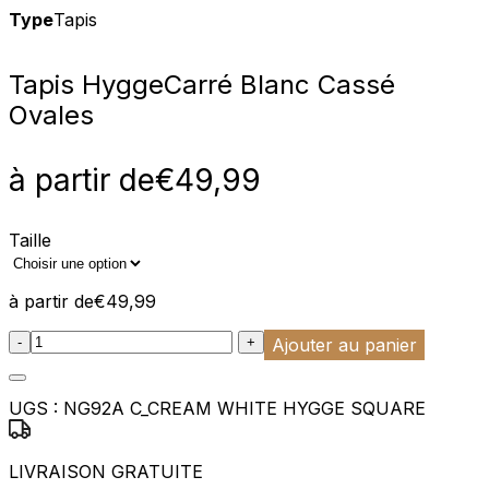
Type
Tapis
Tapis Hygge
Carré Blanc Cassé
Ovales
à partir de
€
49,99
Taille
à partir de
€
49,99
:product_name quantity
-
+
Ajouter au panier
UGS :
NG92A C_CREAM WHITE HYGGE SQUARE
LIVRAISON GRATUITE