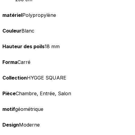
matériel
Polypropylène
Couleur
Blanc
Hauteur des poils
18 mm
Forma
Carré
Collection
HYGGE SQUARE
Pièce
Chambre, Entrée, Salon
motif
géométrique
Design
Moderne