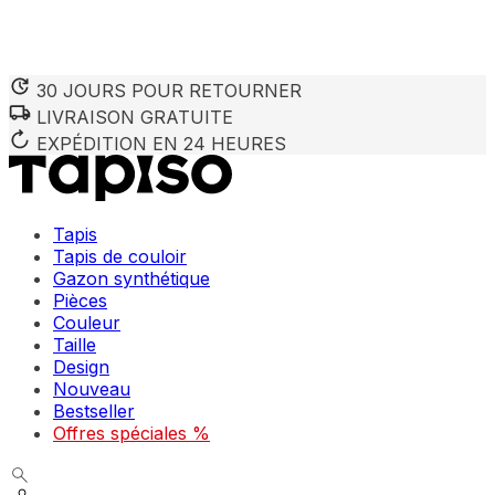
30 JOURS POUR RETOURNER
LIVRAISON GRATUITE
Nous utilisons des cookies pour personnaliser le contenu et 
Nous partageons également des informations sur votre utilisa
EXPÉDITION EN 24 HEURES
partenaires peuvent combiner ces informations avec d'autres
utilisation de leurs services.
Tapis
Indispensables
Tapis de couloir
Gazon synthétique
Les cookies indispensables sont cruciaux pour les fonctions
ne stockent aucune donnée permettant d'identifier personnel
Pièces
Couleur
Taille
Préférences
Design
Nouveau
Les cookies liés aux préférences permettent au site de se s
comme votre langue préférée ou la région dans laquelle vo
Bestseller
Offres spéciales %
Statistiques