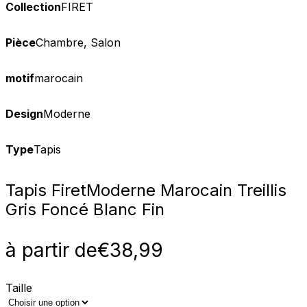
Collection
FIRET
Pièce
Chambre, Salon
motif
marocain
Design
Moderne
Type
Tapis
Tapis Firet
Moderne Marocain Treillis
Gris Foncé Blanc Fin
à partir de
€
38,99
Taille