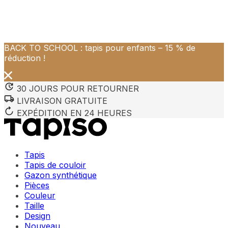
BACK TO SCHOOL : tapis pour enfants – 15 % de
Nous utilisons des cookies pour personnaliser le contenu et 
réduction !
Nous partageons également des informations sur votre utilisa
partenaires peuvent combiner ces informations avec d'autres
utilisation de leurs services.
30 JOURS POUR RETOURNER
LIVRAISON GRATUITE
Indispensables
EXPÉDITION EN 24 HEURES
Les cookies indispensables sont cruciaux pour les fonction
ne stockent aucune donnée permettant d'identifier personnel
Tapis
Préférences
Tapis de couloir
Gazon synthétique
Les cookies liés aux préférences permettent au site de se s
Pièces
comme votre langue préférée ou la région dans laquelle vo
Couleur
Taille
Statistiques
Design
Nouveau