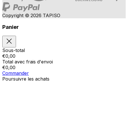
Copyright © 2026 TAPISO
Panier
Sous-total
€
0,00
Total avec frais d'envoi
€
0,00
Commander
Poursuivre les achats
Ordres
Le panier est vide
Addresses
Détails du compte
Sous-total
Mot de passe oublié
€
0,00
Total avec frais d'envoi