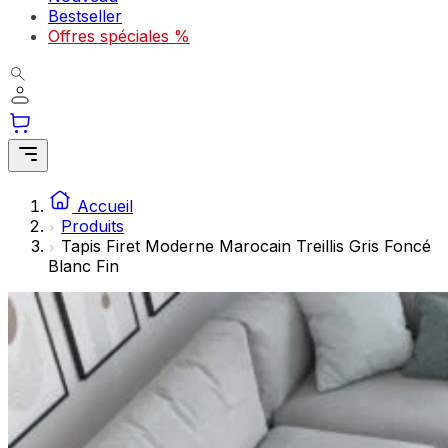
Les cookies statistiques aident les propriétaires de sites w
Bestseller
rapportant des informations de manière anonyme.
Offres spéciales %
Marketing
Les cookies marketing sont utilisés pour suivre les utilisate
engageantes pour l'utilisateur individuel et, par conséquent,
Non classés
Accueil
Les cookies non classés sont des cookies qui sont en process
Produits
Tapis Firet Moderne Marocain Treillis Gris Foncé
Blanc Fin