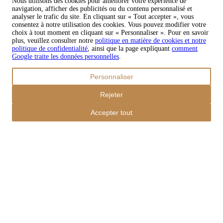
Nous utilisons des cookies pour améliorer votre expérience de
navigation, afficher des publicités ou du contenu personnalisé et
Copyright © 2026 TAPISO
analyser le trafic du site. En cliquant sur « Tout accepter », vous
consentez à notre utilisation des cookies. Vous pouvez modifier votre
Panier
choix à tout moment en cliquant sur « Personnaliser ». Pour en savoir
plus, veuillez consulter notre
politique en matière de cookies et notre
politique de confidentialité
, ainsi que la page expliquant
comment
Google traite les données personnelles
.
Sous-total
Personnaliser
€
0,00
Total avec frais d'envoi
Rejeter
€
0,00
Commander
Accepter tout
Poursuivre les achats
Ordres
Le panier est vide
Addresses
Détails du compte
Sous-total
Mot de passe oublié
€
0,00
Total avec frais d'envoi
€
0,00
Afficher le panier
Sortie de caisse