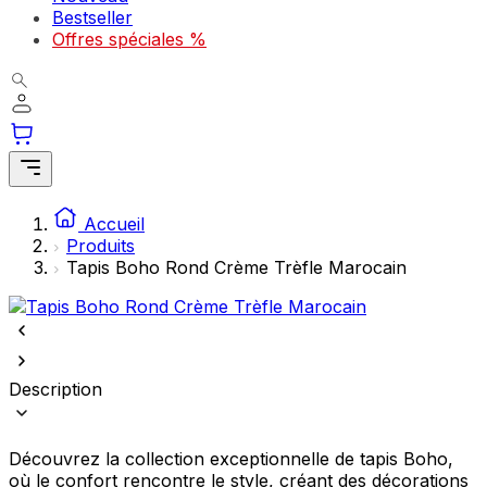
Bestseller
comme votre langue préférée ou la région dans laquelle vous vous
trouvez.
Offres spéciales %
Statistiques
Les cookies statistiques aident les propriétaires de sites web à
comprendre comment les visiteurs interagissent avec les sites en
collectant et en rapportant des informations de manière anonyme.
Marketing
Accueil
Produits
Les cookies marketing sont utilisés pour suivre les utilisateurs sur les
Tapis Boho Rond Crème Trèfle Marocain
sites web. Le but est d'afficher des publicités qui sont pertinentes et
engageantes pour l'utilisateur individuel et, par conséquent, plus
précieuses pour les éditeurs et les annonceurs tiers.
Non classés
Description
Les cookies non classés sont des cookies qui sont en processus de
classification, en collaboration avec les fournisseurs de cookies
individuels.
Découvrez la collection exceptionnelle de tapis Boho,
où le confort rencontre le style, créant des décorations