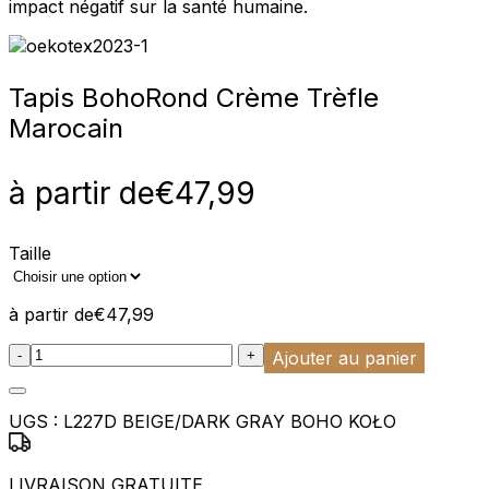
impact négatif sur la santé humaine.
Tapis Boho
Rond Crème Trèfle
Marocain
à partir de
€
47,99
Taille
à partir de
€
47,99
:product_name quantity
-
+
Ajouter au panier
UGS :
L227D BEIGE/DARK GRAY BOHO KOŁO
LIVRAISON GRATUITE