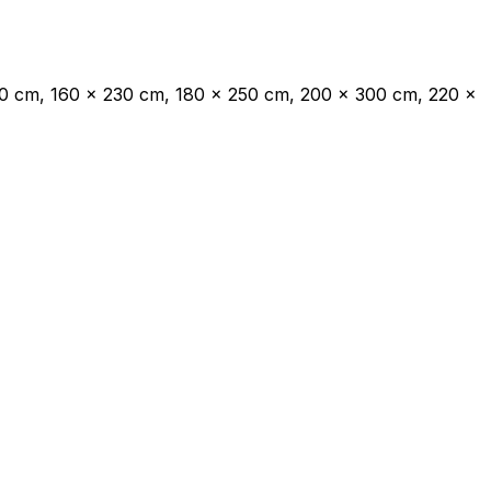
ec les sites en collectant et en
20 cm, 160 x 230 cm, 180 x 250 cm, 200 x 300 cm, 220 x
ités qui sont pertinentes et
iers.
isseurs de cookies individuels.
Accepter tout