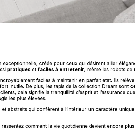
personnaliser le contenu et les annonces, offrir des fonctionnalités de réseaux s
nformations sur votre utilisation de notre site avec nos partenaires sociaux, pub
s informations avec d'autres données que vous leur avez fournies ou qu'ils ont c
ne exceptionnelle, créée pour ceux qui désirent allier éléganc
ussi
pratiques
et
faciles à entretenir
, même les robots de n
 incroyablement faciles à maintenir en parfait état. Ils relève
ort inutile. De plus, les tapis de la collection Dream sont
c
ients, cela signifie la tranquillité d’esprit et l’assurance q
 cruciaux pour les fonctions de base du site et le site ne fonctionnera pas com
ie les plus élevées.
ttant d'identifier personnellement un utilisateur.
t abstraits qui confèrent à l’intérieur un caractère uniqu
s permettent au site de se souvenir des informations qui modifient l'apparence 
 ressentez comment la vie quotidienne devient encore plus 
 la région dans laquelle vous vous trouvez.