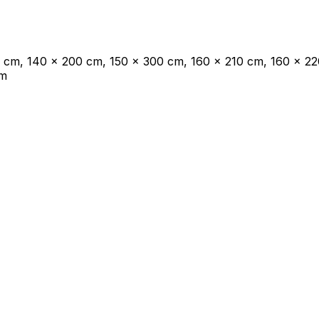
les propriétaires de sites web à comprendre comment les visiteurs interagissent av
e manière anonyme.
0 cm, 140 x 200 cm, 150 x 300 cm, 160 x 210 cm, 160 x 2
cm
sés pour suivre les utilisateurs sur les sites web. Le but est d'afficher des public
ndividuel et, par conséquent, plus précieuses pour les éditeurs et les annonceurs t
 cookies qui sont en processus de classification, en collaboration avec les fourn
Enregistrer mes préférences