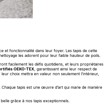
ociaux et analyser notre trafic.
licitaires et analytiques. Ces
ollectées lors de votre
e et fonctionnalité dans leur foyer. Les tapis de cette
ettoyage les adorent pour leur faible hauteur de poils.
ront facilement les défis quotidiens, et leurs propriétaires
ertifiés OEKO-TEX
, garantissant ainsi leur respect de
ue leur choix mettra en valeur non seulement l’intérieur,
me prévu sans eux. Ces cookies
e. Chaque tapis est une œuvre d’art qui marie de manière
ou le fonctionnement du site,
belle grâce à nos tapis exceptionnels.