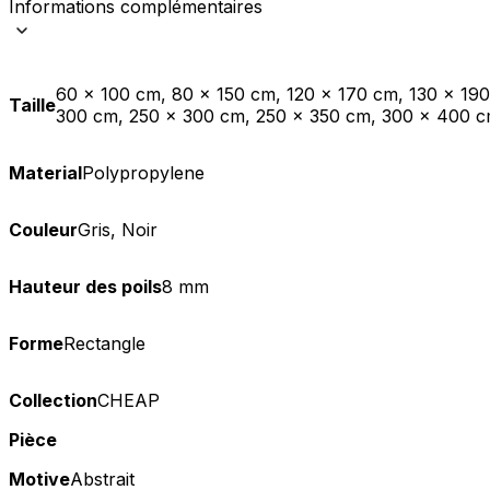
Informations complémentaires
Statistiques
Les cookies statistiques aident 
rapportant des informations d
60 x 100 cm, 80 x 150 cm, 120 x 170 cm, 130 x 19
Taille
300 cm, 250 x 300 cm, 250 x 350 cm, 300 x 400 
Marketing
Material
Polypropylene
Les cookies marketing sont utili
engageantes pour l'utilisateur i
Couleur
Gris, Noir
Non classés
Hauteur des poils
8 mm
Les cookies non classés sont des
Forme
Rectangle
Rejeter
Collection
CHEAP
Pièce
Motive
Abstrait