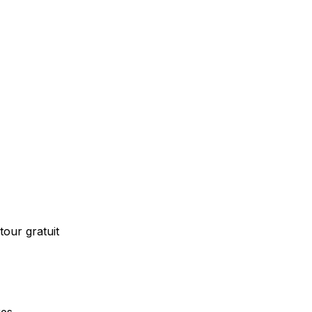
our gratuit
res