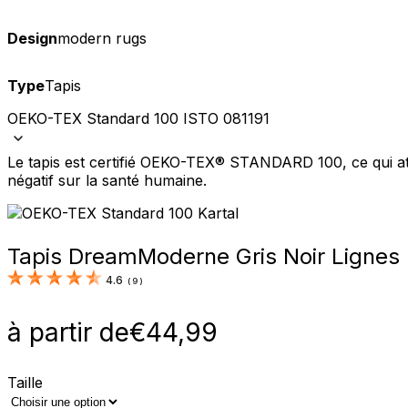
Design
modern rugs
Type
Tapis
OEKO-TEX Standard 100 ISTO 081191
Le tapis est certifié OEKO-TEX® STANDARD 100, ce qui att
négatif sur la santé humaine.
Tapis Dream
Moderne Gris Noir Lignes
4.6
(
9
)
à partir de
€
44,99
Taille