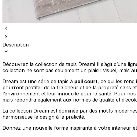
Description
Nous utilisons des cookies pour 
Nous partageons également des i
partenaires peuvent combiner ce
Découvrez la collection de tapis Dream! Il s’agit d’une lig
utilisation de leurs services.
collection ne sont pas seulement un plaisir visuel, mais a
Dream est une série de tapis à
poil court
, ce qui les rend
Indispensables
pourront profiter de la fraîcheur et de la propreté sans eff
l’environnement et leur innocuité pour la santé. Pour nos cl
Les cookies indispensables sont
mais répondra également aux normes de qualité et d’écolog
ne stockent aucune donnée perme
La collection Dream est dominée par des motifs modernes e
harmonieuse le design à la praticité.
Préférences
Les cookies liés aux préférence
Donnez une nouvelle forme inspirante à votre intérieur et
comme votre langue préférée ou