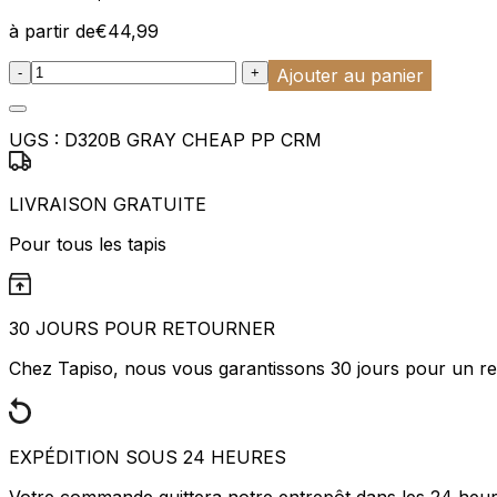
à partir de
€
44,99
:product_name quantity
-
+
Ajouter au panier
UGS :
D320B GRAY CHEAP PP CRM
LIVRAISON GRATUITE
Pour tous les tapis
30 JOURS POUR RETOURNER
Chez Tapiso, nous vous garantissons 30 jours pour un ret
EXPÉDITION SOUS 24 HEURES
Votre commande quittera notre entrepôt dans les 24 heu