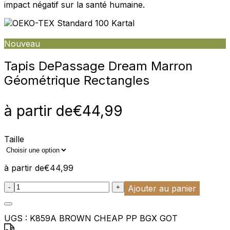
impact négatif sur la santé humaine.
Nouveau
Tapis De
Passage Dream Marron
Géométrique Rectangles
à partir de
€
44,99
Taille
à partir de
€
44,99
:product_name quantity
-
+
Ajouter au panier
UGS :
K859A BROWN CHEAP PP BGX GOT