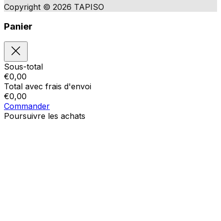
Copyright © 2026 TAPISO
Panier
Sous-total
€
0,00
Total avec frais d'envoi
€
0,00
Commander
Poursuivre les achats
Ordres
Le panier est vide
Addresses
Détails du compte
Sous-total
Mot de passe oublié
€
0,00
Total avec frais d'envoi
€
0,00
Afficher le panier
Sortie de caisse