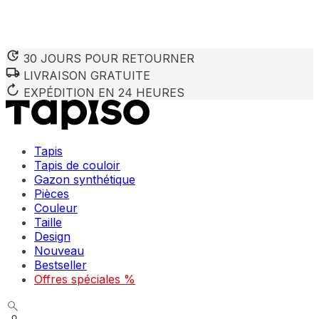
30 JOURS POUR RETOURNER
LIVRAISON GRATUITE
Nous utilisons des cookies pour personnaliser le contenu et 
Nous partageons également des informations sur votre utilisa
EXPÉDITION EN 24 HEURES
partenaires peuvent combiner ces informations avec d'autres
utilisation de leurs services.
Tapis
Indispensables
Tapis de couloir
Gazon synthétique
Les cookies indispensables sont cruciaux pour les fonction
ne stockent aucune donnée permettant d'identifier personnel
Pièces
Couleur
Taille
Préférences
Design
Nouveau
Les cookies liés aux préférences permettent au site de se s
comme votre langue préférée ou la région dans laquelle vo
Bestseller
Offres spéciales %
Statistiques