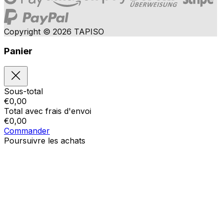
Copyright © 2026 TAPISO
Panier
Sous-total
€
0,00
Total avec frais d'envoi
€
0,00
Commander
Poursuivre les achats
Ordres
Le panier est vide
Addresses
Détails du compte
Sous-total
Mot de passe oublié
€
0,00
Total avec frais d'envoi