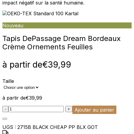
impact négatif sur la santé humaine.
Nouveau
Tapis De
Passage Dream Bordeaux
Crème Ornements Feuilles
à partir de
€
39,99
Taille
à partir de
€
39,99
:product_name quantity
-
+
Ajouter au panier
UGS :
2715B BLACK CHEAP PP BLX GOT