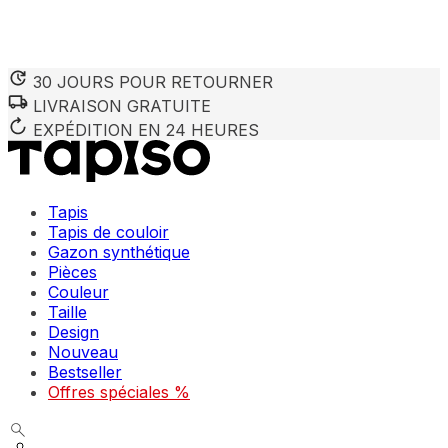
30 JOURS POUR RETOURNER
LIVRAISON GRATUITE
Nous utilisons des cookies pour personnaliser le contenu et 
Nous partageons également des informations sur votre utilisa
EXPÉDITION EN 24 HEURES
partenaires peuvent combiner ces informations avec d'autres
utilisation de leurs services.
Tapis
Indispensables
Tapis de couloir
Gazon synthétique
Les cookies indispensables sont cruciaux pour les fonction
ne stockent aucune donnée permettant d'identifier personnel
Pièces
Couleur
Taille
Préférences
Design
Nouveau
Les cookies liés aux préférences permettent au site de se s
comme votre langue préférée ou la région dans laquelle vo
Bestseller
Offres spéciales %
Statistiques