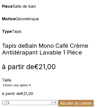
Pièce
Salle de bain
Motive
Géométrique
Type
Tapis
Tapis de
Bain Mono Café Crème
Antidérapant Lavable 1 Pièce
à partir de
€
21,00
Taille
à partir de
€
21,00
:product_name quantity
-
+
Ajouter au panier